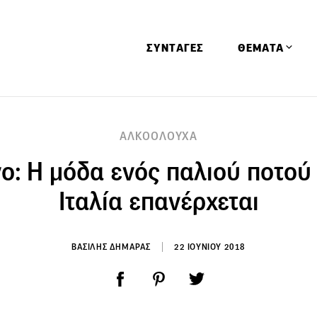
ΣΥΝΤΑΓΕΣ
ΘΕΜΑΤΑ
Απόψεις
ΑΛΚΟΟΛΟΥΧΑ
Αφιερώματα
vo: H μόδα ενός παλιού ποτού
Ειδήσεις
Έρευνες
Ιταλία επανέρχεται
Οινοπνευματώ
Παιδί
ΒΑΣΙΛΗΣ ΔΗΜΑΡΑΣ
22 ΙΟΥΝΙΟΥ 2018
Υγεία & Διατρ