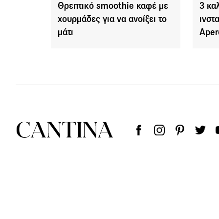
Θρεπτικό smoothie καφέ με
3 κα
χουρμάδες για να ανοίξει το
ινστ
μάτι
Aper