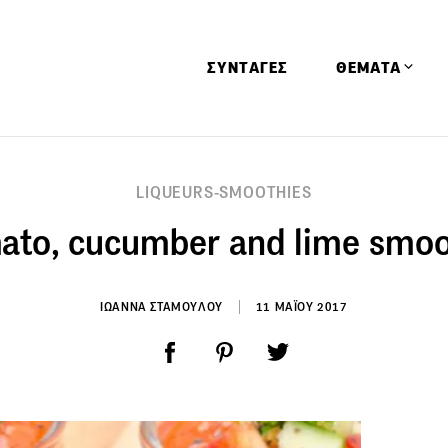
ΣΥΝΤΑΓΕΣ
ΘΕΜΑΤΑ
Απόψεις
LIQUEURS-SMOOTHIES
Αφιερώματα
ato, cucumber and lime smoo
Ειδήσεις
Έρευνες
Οινοπνευματώ
ΙΩΑΝΝΑ ΣΤΑΜΟΥΛΟΥ
11 ΜΑΪΟΥ 2017
Παιδί
Υγεία & Διατρ