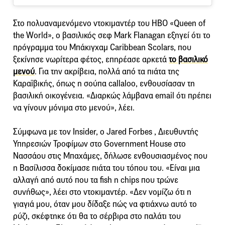
Στο πολυαναμενόμενο ντοκιμαντέρ του HBO «Queen of
the World», ο βασιλικός σεφ Mark Flanagan εξηγεί ότι το
πρόγραμμα του Μπάκιγχαμ Caribbean Scolars, που
ξεκίνησε νωρίτερα φέτος, επηρέασε αρκετά
το βασιλικό
μενού
. Για την ακρίβεια, πολλά από τα πιάτα της
Καραϊβικής, όπως η σούπα callaloo, ενθουσίασαν τη
βασιλική οικογένεια. «Διαρκώς λάμβανα email ότι πρέπει
να γίνουν μόνιμα στο μενού», λέει.
Σύμφωνα με τον Insider, ο Jared Forbes , Διευθυντής
Υπηρεσιών Τροφίμων στο Government House στο
Νασσάου στις Μπαχάμες, δήλωσε ενθουσιασμένος που
η Βασίλισσα δοκίμασε πιάτα του τόπου του. «Είναι μια
αλλαγή από αυτό που τα fish n chips που τρώνε
συνήθως», λέει στο ντοκιμαντέρ. «Δεν νομίζω ότι η
γιαγιά μου, όταν μου δίδαξε πώς να φτιάχνω αυτό το
ρύζι, σκέφτηκε ότι θα το σέρβιρα στο παλάτι του