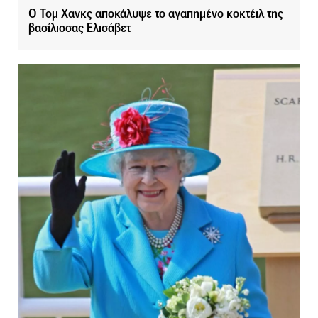
Ο Τομ Χανκς αποκάλυψε το αγαπημένο κοκτέιλ της
βασίλισσας Ελισάβετ