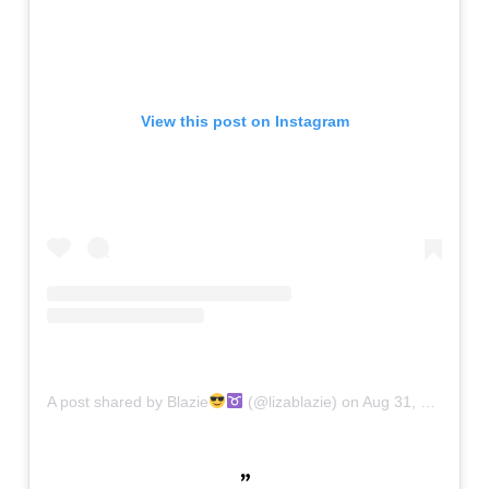
View this post on Instagram
A post shared by Blazie
(@lizablazie)
on
Aug 31, 2018 at 11:38am PDT