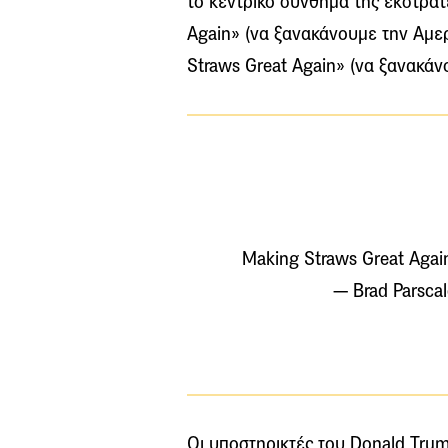
το κεντρικό σύνθημα της εκστρατ
Again» (να ξανακάνουμε την Αμε
Straws Great Again» (να ξανακάν
Making Straws Great Aga
— Brad Parsca
Οι υποστηρικτές του Donald Trum