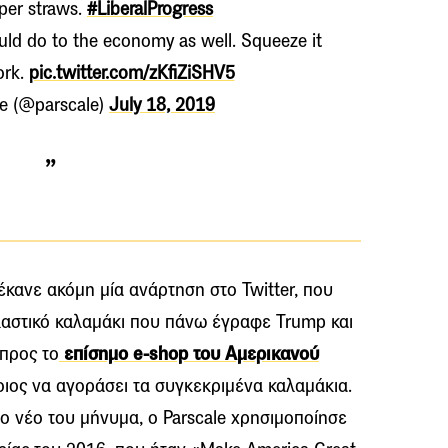
per straws.
#LiberalProgress
uld do to the economy as well. Squeeze it
ork.
pic.twitter.com/zKfiZiSHV5
le (@parscale)
July 18, 2019
έκανε ακόμη μία ανάρτηση στο Twitter, που
λαστικό καλαμάκι που πάνω έγραφε Trump και
προς το
επίσημο e-shop του Αμερικανού
οιος να αγοράσει τα συγκεκριμένα καλαμάκια.
στο νέο του μήνυμα, ο Parscale χρησιμοποίησε