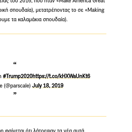
είας του 2016, που ήταν «Make America Great
ρική σπουδαία), μετατρέποντας το σε «Making
ουμε τα καλαμάκια σπουδαία).
in
#Trump2020
https://t.co/kHXWaUnKt6
le (@parscale)
July 18, 2019
p φαίνεται ότι λάτρεψαν τα νέα αυτά