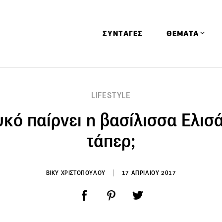
ΣΥΝΤΑΓΕΣ
ΘΕΜΑΤΑ
Απόψεις
LIFESTYLE
Αφιερώματα
υκό παίρνει η βασίλισσα Ελισ
Ειδήσεις
Έρευνες
τάπερ;
Οινοπνευματώ
Παιδί
ΒΙΚΥ ΧΡΙΣΤΟΠΟΥΛΟΥ
17 ΑΠΡΙΛΙΟΥ 2017
Υγεία & Διατρ