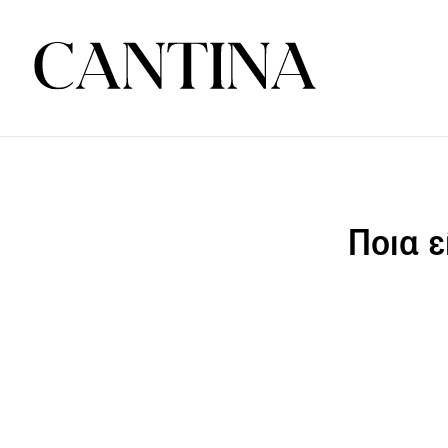
Ποια ε