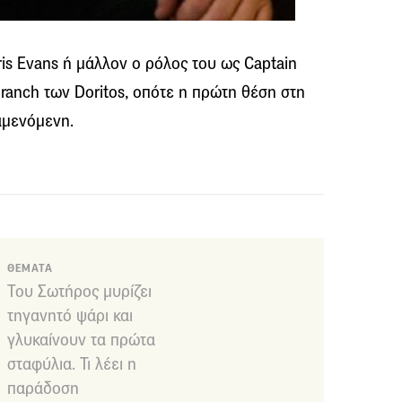
hris Evans ή μάλλον ο ρόλος του ως Captain
l ranch των Doritos, οπότε η πρώτη θέση στη
αμενόμενη.
ΘΕΜΑΤΑ
Του Σωτήρος μυρίζει
τηγανητό ψάρι και
γλυκαίνουν τα πρώτα
σταφύλια. Τι λέει η
παράδοση