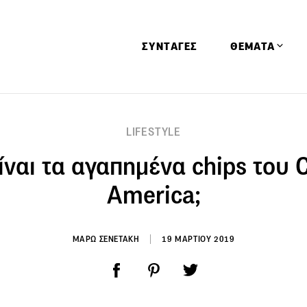
ΣΥΝΤΑΓΕΣ
ΘΕΜΑΤΑ
Απόψεις
LIFESTYLE
Αφιερώματα
ίναι τα αγαπημένα chips του 
Ειδήσεις
Έρευνες
America;
Οινοπνευματώ
Παιδί
ΜΑΡΩ ΣΕΝΕΤΑΚΗ
19 ΜΑΡΤΙΟΥ 2019
Υγεία & Διατρ