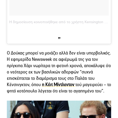
Η δημοσίευση κοινοποιήθηκε από το χρήστη Kensington Palace (@kensingtonroyal)
Ο Δούκας μπορεί να μοιάζει αλλά δεν είναι υπερβολικός.
Η εφημερίδα Newsweek σε αφιέρωμά της για τον
πρίγκιπα Χάρι νωρίτερα τη φετινή χρονιά, αποκάλυψε ότι
ο νεότερος εκ των βασιλικών αδερφών “συχνά
επισκέπτεται το διαμέρισμα τους στο Παλάτι του
Κένσινγκτον, όπου
η Κέιτ Μίντλεντον
τού μαγειρεύει – το
ψητό κοτόπουλο λέγεται ότι είναι το αγαπημένο του”.