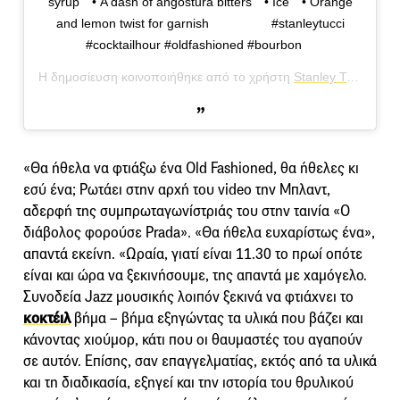
syrup⠀ • A dash of angostura bitters⠀ • Ice⠀ • Orange
and lemon twist for garnish⠀ ⠀ ⠀ ⠀ ⠀ #stanleytucci
#cocktailhour #oldfashioned #bourbon ⠀
Η δημοσίευση κοινοποιήθηκε από το χρήστη
Stanley Tucci
(@sta
«Θα ήθελα να φτιάξω ένα Old Fashioned, θα ήθελες κι
εσύ ένα; Ρωτάει στην αρχή του video την Μπλαντ,
αδερφή της συμπρωταγωνίστριάς του στην ταινία «Ο
διάβολος φορούσε Prada». «Θα ήθελα ευχαρίστως ένα»,
απαντά εκείνη. «Ωραία, γιατί είναι 11.30 το πρωί οπότε
είναι και ώρα να ξεκινήσουμε, της απαντά με χαμόγελο.
Συνοδεία Jazz μουσικής λοιπόν ξεκινά να φτιάχνει το
κοκτέιλ
βήμα – βήμα εξηγώντας τα υλικά που βάζει και
κάνοντας χιούμορ, κάτι που οι θαυμαστές του αγαπούν
σε αυτόν. Επίσης, σαν επαγγελματίας, εκτός από τα υλικά
και τη διαδικασία, εξηγεί και την ιστορία του θρυλικού