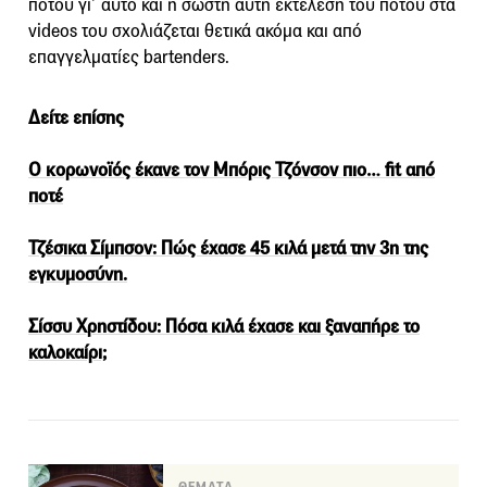
ποτού γι’ αυτό και η σωστή αυτή εκτέλεση του ποτού στα
videos του σχολιάζεται θετικά ακόμα και από
επαγγελματίες bartenders.
Δείτε επίσης
Ο κορωνοϊός έκανε τον Μπόρις Τζόνσον πιο… fit από
ποτέ
Τζέσικα Σίμπσον: Πώς έχασε 45 κιλά μετά την 3η της
εγκυμοσύνη.
Σίσσυ Χρηστίδου: Πόσα κιλά έχασε και ξαναπήρε το
καλοκαίρι;