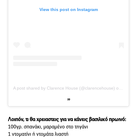
View this post on Instagram
A post shared by Clarence House (@clarencehouse)
on
May 10
Λοιπόν, τι θα χρειαστεις για να κάνεις βασιλικό πρωινό:
100γρ. σπανάκι, μαραμένο στο τηγάνι
1 ντοματίνι ή ντομάτα λιαστή