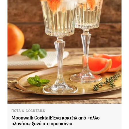
ΠΟΤΑ & COCKTAILS
Moonwalk Cocktail: Ένα κοκτέιλ από «άλλο
πλανήτη» ξανά στο προσκήνιο