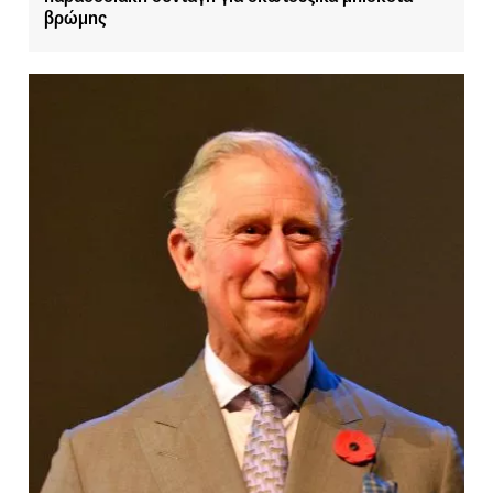
βρώμης