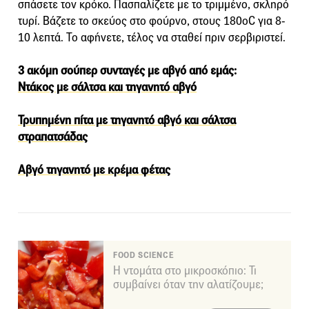
σπάσετε τον κρόκο. Πασπαλίζετε με το τριμμένο, σκληρό
τυρί. Βάζετε το σκεύος στο φούρνο, στους 180οC για 8-
10 λεπτά. Το αφήνετε, τέλος να σταθεί πριν σερβιριστεί.
3 ακόμη σούπερ συνταγές με αβγό από εμάς:
Ντάκος με σάλτσα και τηγανητό αβγό
Τρυπημένη πίτα με τηγανητό αβγό και σάλτσα
στραπατσάδας
Αβγό τηγανητό με κρέμα φέτας
FOOD SCIENCE
Η ντομάτα στο μικροσκόπιο: Τι
συμβαίνει όταν την αλατίζουμε;