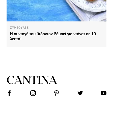
ΣΥΜΒΟΥΛΕΣ
H συνταγή του Γκόρντον Ράμσεϊ για ντόνατ σε 10
λεπτά!