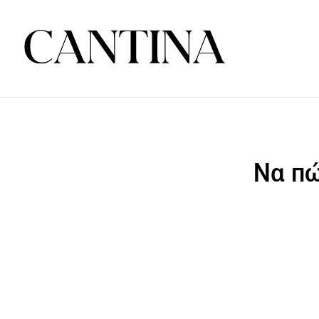
Να πώ