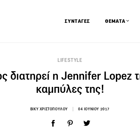
ΣΥΝΤΑΓΕΣ
ΘΕΜΑΤΑ
Απόψεις
LIFESTYLE
Αφιερώματα
ς διατηρεί η Jennifer Lopez τι
Ειδήσεις
Έρευνες
καμπύλες της!
Οινοπνευματώ
Παιδί
ΒΙΚΥ ΧΡΙΣΤΟΠΟΥΛΟΥ
04 ΙΟΥΝΙΟΥ 2017
Υγεία & Διατρ