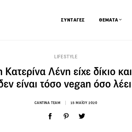
ΣΥΝΤΑΓΕΣ
ΘΕΜΑΤΑ
Απόψεις
LIFESTYLE
Αφιερώματα
Κατερίνα Λένη είχε δίκιο κα
Ειδήσεις
Έρευνες
δεν είναι τόσο vegan όσο λέει
Οινοπνευματώ
Παιδί
CANTINA TEAM
15 ΜΑΪΟΥ 2020
Υγεία & Διατρ