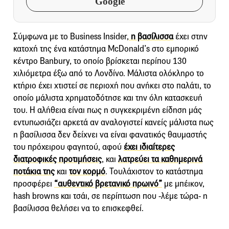
Google
Σύμφωνα με το Business Insider,
η βασίλισσα
έχει στην
κατοχή της ένα κατάστημα McDonald’s στο εμπορικό
κέντρο Banbury, το οποίο βρίσκεται περίπου 130
χιλιόμετρα έξω από το Λονδίνο. Μάλιστα ολόκληρο το
κτήριο έχει χτιστεί σε περιοχή που ανήκει στο παλάτι, το
οποίο μάλιστα χρηματοδότησε και την όλη κατασκευή
του. Η αλήθεια είναι πως η συγκεκριμένη είδηση μάς
εντυπωσιάζει αρκετά αν αναλογιστεί κανείς μάλιστα πως
η βασίλισσα δεν δείχνει να είναι φανατικός θαυμαστής
του πρόχειρου φαγητού, αφού
έχει ιδιαίτερες
διατροφικές προτιμήσεις
, και
λατρεύει τα καθημερινά
ποτάκια της
και
τον κορμό
. Τουλάχιστον το κατάστημα
προσφέρει
“αυθεντικό βρετανικό πρωινό”
με μπέικον,
hash browns και τσάι, σε περίπτωση που -λέμε τώρα- η
βασίλισσα θελήσει να το επισκεφθεί.