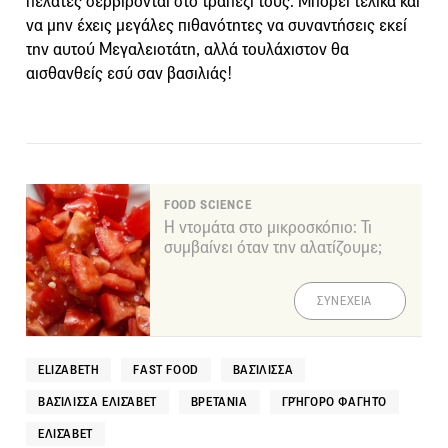
πελάτες σερβίρονται στο τραπέζι τους. Μπορεί τελικά και
να μην έχεις μεγάλες πιθανότητες να συναντήσεις εκεί
την αυτού Μεγαλειοτάτη, αλλά τουλάχιστον θα
αισθανθείς εσύ σαν βασιλιάς!
FOOD SCIENCE
Η ντομάτα στο μικροσκόπιο: Τι
συμβαίνει όταν την αλατίζουμε;
ΣΥΝΕΧΕΙΑ
ELIZABETH
FAST FOOD
ΒΑΣΊΛΙΣΣΑ
ΒΑΣΊΛΙΣΣΑ ΕΛΙΣΆΒΕΤ
ΒΡΕΤΑΝΊΑ
ΓΡΉΓΟΡΟ ΦΑΓΗΤΌ
ΕΛΙΣΆΒΕΤ