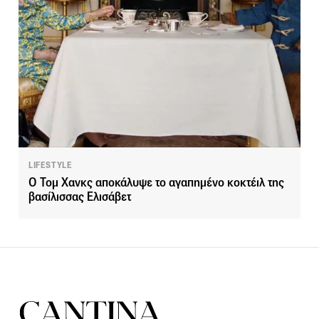
LIFESTYLE
Ο Τομ Χανκς αποκάλυψε το αγαπημένο κοκτέιλ της
βασίλισσας Ελισάβετ