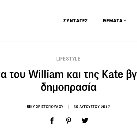
ΣΥΝΤΑΓΕΣ
ΘΕΜΑΤΑ
Απόψεις
LIFESTYLE
Αφιερώματα
α του William και της Kate βγ
Ειδήσεις
Έρευνες
δημοπρασία
Οινοπνευματώ
Παιδί
ΒΙΚΥ ΧΡΙΣΤΟΠΟΥΛΟΥ
30 ΑΥΓΟΥΣΤΟΥ 2017
Υγεία & Διατρ