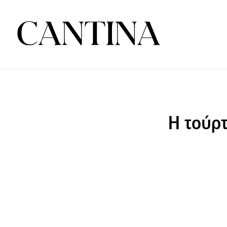
Η τούρτ