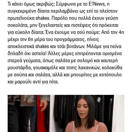
Τι κάνει όμως ακριβώς; Σύμφωνα με το E!News, η
συγκεκριμένη δίαιτα περιλαμβάνει ως επί το πλείστον
πρωτεΐνούχα shakes. Παρόλο που πολλά έχουν γεύση
σοκολάτα, μην ξεγελαστείς και πιστέψεις ότι πρόκειται
για εύκολη δίαιτα. Ένα έχουμε να σού πούμε: Από την 4η
μέχρι την 6η μέρα του προγράμματος, πίνεις
αποκλειστικά shakes και τσάι βοτάνων. Μιλάμε για πείνα
δηλαδή όχι αστεία! Άλλες μέρες επιτρέπονται ορισμένα
στερεά γεύματα, όπως σαλάτα με σολομό και καυτερή
μουστάρδα, γουακαμόλε και τσιπς λαχανικών, κολοκύθα
με σούπα και σαλάτα, αλλά και μπουρίτος με κοτόπουλο
και μαρούλι αντί για πίτα.