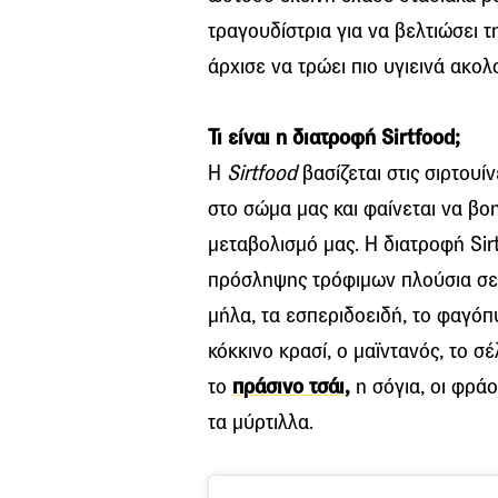
τραγουδίστρια για να βελτιώσει τ
άρχισε να τρώει πιο υγιεινά ακο
Τι είναι η διατροφή Sirtfood;
Η
Sirtfood
βασίζεται στις σιρτουί
στο σώμα μας και φαίνεται να βο
μεταβολισμό μας. Η διατροφή Sirt
πρόσληψης τρόφιμων πλούσια σε σ
μήλα, τα εσπεριδοειδή, το φαγόπ
κόκκινο κρασί, ο μαϊντανός, το σ
το
πράσινο τσάι,
η σόγια, οι φράο
τα μύρτιλλα.