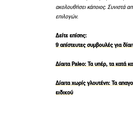
ακολουθήσει κάποιος. Συνιστά α
επιλογών.
Δείτε επίσης:
9 απίστευτες συμβουλές για δία
Δίαιτα Paleo: Τα υπέρ, τα κατά κ
Δίαιτα χωρίς γλουτένη: Τα απαγ
ειδικού