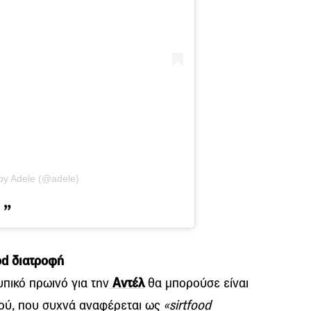
by Adele (@adele)
od διατροφή
πικό πρωινό για την
Αντέλ
θα μπορούσε είναι
μού, που συχνά αναφέρεται ως
«sirtfood