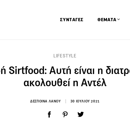
ΣΥΝΤΑΓΕΣ
ΘΕΜΑΤΑ
Απόψεις
LIFESTYLE
Αφιερώματα
ή Sirtfood: Αυτή είναι η διατ
Ειδήσεις
Έρευνες
ακολουθεί η Αντέλ
Οινοπνευματώ
Παιδί
ΔΕΣΠΟΙΝΑ ΛΑΝΟΥ
30 ΙΟΥΛΙΟΥ 2021
Υγεία & Διατρ