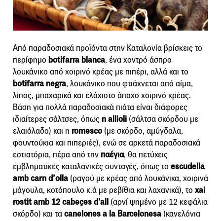
Από παραδοσιακά προϊόντα στην Καταλονία βρίσκεις το
περίφημο
botifarra blanca
, ένα χοντρό άσπρο
λουκάνικο από χοιρινό κρέας με πιπέρι, αλλά και το
botifarra negra
, λουκάνικο που φτιάχνεται από αίμα,
λίπος, μπαχαρικά και ελάχιστο άπαχο χοιρινό κρέας.
Βάση για πολλά παραδοσιακά πιάτα είναι διάφορες
ιδιαίτερες σάλτσες, όπως
η allioli
(σάλτσα σκόρδου με
ελαιόλαδο) και η
romesco
(με σκόρδο, αμύγδαλα,
φουντούκια και πιπεριές), ενώ σε αρκετά παραδοσιακά
εστιατόρια, πέρα από την
παέγια
, θα πετύχεις
εμβληματικές καταλανικές συνταγές, όπως το
escudella
amb carn d’olla
(ραγού με κρέας από λουκάνικα, χοιρινά
μάγουλα, κοτόπουλο κ.ά με ρεβίθια και λαχανικά), το
xai
rostit amb 12 cabeçes d’all
(αρνί ψημένο με 12 κεφάλια
σκόρδο) και τα
canelones a la Barcelonesa
(κανελόνια