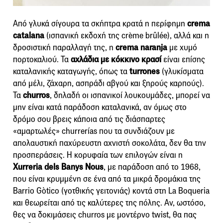
Από γλυκά σίγουρα τα σκήπτρα κρατά η περίφημη
crema
catalana
(ισπανική εκδοχή της crème brûlée), αλλά και η
δροσιστική παραλλαγή της, η
crema naranja
με χυμό
πορτοκαλιού. Τα
αχλάδια με κόκκινο κρασί
είναι επίσης
καταλανικής καταγωγής, όπως τα
turrones
(γλυκίσματα
από μέλι, ζάχαρη, ασπράδι αβγού και ξηρούς καρπούς).
Τα
churros
, δηλαδή οι ισπανικοί λουκουμάδες, μπορεί να
μην είναι κατά παράδοση καταλανικά, αν όμως στο
δρόμο σου βρεις κάποια από τις διάσπαρτες
«αμαρτωλές» churrerías που τα συνδιάζουν με
απολαυστική παχύρευστη αχνιστή σοκολάτα, δεν θα την
προσπεράσεις. Η κορυφαία των επιλογών είναι η
Xurreria dels Banys Nous
, με παράδοση από το 1968,
που είναι κρυμμένη σε ένα από τα μικρά δρομάκια της
Barrio Gòtico (γοτθικής γειτονιάς) κοντά στη La Boqueria
και θεωρείται από τις καλύτερες της πόλης. Αν, ωστόσο,
θες να δoκιμάσεις churros με μοντέρνο twist, θα πας