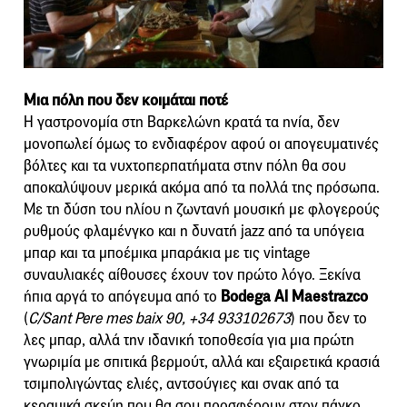
Μια πόλη που δεν κοιμάται ποτέ
Η γαστρονομία στη Βαρκελώνη κρατά τα ηνία, δεν
μονοπωλεί όμως το ενδιαφέρον αφού οι απογευματινές
βόλτες και τα νυχτοπερπατήματα στην πόλη θα σου
αποκαλύψουν μερικά ακόμα από τα πολλά της πρόσωπα.
Με τη δύση του ηλίου η ζωντανή μουσική με φλογερούς
ρυθμούς φλαμένγκο και η δυνατή jazz από τα υπόγεια
μπαρ και τα μποέμικα μπαράκια με τις vintage
συναυλιακές αίθουσες έχουν τον πρώτο λόγο. Ξεκίνα
ήπια αργά το απόγευμα από το
Bodega Al Maestrazco
(
C/Sant Pere mes baix 90, +34 933102673
) που δεν το
λες μπαρ, αλλά την ιδανική τοποθεσία για μια πρώτη
γνωριμία με σπιτικά βερμούτ, αλλά και εξαιρετικά κρασιά
τσιμπολιγώντας ελιές, αντσούγιες και σνακ από τα
κεραμικά σκεύη που θα σου προσφέρουν στον πάγκο.