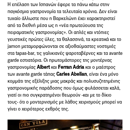
Η επέλαση των Ισπανών έφερε τα πάνω κάτω στην
παγκόσμια γαστρονομία τα τελευταία χρόνια. Δεν είναι
τυχαίο άλλωστε που η Βαρκελώνη έχει χαρακτηριστεί
από τα διεθνή μέσα ως η «νέα πρωτεύουσα της
πειραματικής γαστρονομίας». Οι απλές και ντόπιες
γευστικές πρώτες ύλες, τα θαλασσινά, τα κρεατικά και το
jamon μεταμορφώνονται σε αξιοθαύμαστες νοστιμιές
στα tapas-bar, τις γαλικιανές ψαροταβέρνες και τα avante
garde εστιατόρια. Οι πρωτομάστορες της μοντέρνας
γαστρονομίας
Albert
και
Ferran Adria
και ο μαέστρος
των avante garde τάπας
Carles Abellan
, είναι ένα μόνο
κομμάτι της εξέλιξης μιας μακράς και πολυσυζητημένης
γαστρονομικής παράδοσης που όμως φυλάσσεται καλά,
γιατί οι πιο συγκρατημένοι θεωρούν -και με το δίκιο
τους- ότι ο μοντερνισμός με λάθος χειρισμούς μπορεί να
γίνει ο χειρότερος εχθρός της.