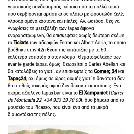
γευστικούς συνδυασμούς, κάποια από τα πολλά τυριά
που σερβίρονται αρτίστικα σε πλατώ με φρουτώδη ζελέ,
γλασαρισμένα κάστανα και πίκλες. Αν, ωστόσο, θες να
γνωρίσεις τη μετεξέλιξη των tapas άψογα
ενορχηστρωμένη, θα επισκεφτείς χωρίς δεύτερη σκέψη
το
Tickets
των αδερφών Ferran και Albert Adria, το οποίο
βρέθηκε στην 42η θέση της κατάταξης με τα 50
καλύτερα εστιατόρια στον κόσμο! Θεματοφύλακας των
avante garde tapas, όμως, θεωρείται ο Carles Abellan και
θα καταλάβεις το γιατί, αν επισκεφτείς τα
Comerç 24
και
Tapaç24
, όχι όμως σε ώρες αιχμής γιατί πιθανότατα δεν
θα σταθείς τυχερός αφού δεν δέχονται κρατήσεις. Ένα
ακόμα αξιόλογο tapas bar είναι το
El Xampaniet
(
Carrer
de Montcada 22, +34 933 19 70 03
), δυο βήματα από το
μουσείο του Picasso, που είναι ένα από τα μικρά
διαμαντάκια της πόλης.