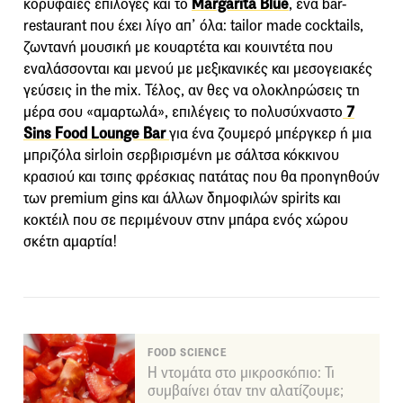
κορυφαίες επιλογές και το
Margarita Blue
, ένα bar-
restaurant που έχει λίγο απ’ όλα: tailor made cocktails,
ζωντανή μουσική με κουαρτέτα και κουιντέτα που
εναλάσσονται και μενού με μεξικανικές και μεσογειακές
γεύσεις in the mix. Τέλος, αν θες να ολοκληρώσεις τη
μέρα σου «αμαρτωλά», επιλέγεις το πολυσύχναστο
7
Sins Food Lounge Bar
για ένα ζουμερό μπέργκερ ή μια
μπριζόλα sirloin σερβιρισμένη με σάλτσα κόκκινου
κρασιού και τσιπς φρέσκιας πατάτας που θα προηγηθούν
των premium gins και άλλων δημοφιλών spirits και
κοκτέιλ που σε περιμένουν στην μπάρα ενός χώρου
σκέτη αμαρτία!
FOOD SCIENCE
Η ντομάτα στο μικροσκόπιο: Τι
συμβαίνει όταν την αλατίζουμε;