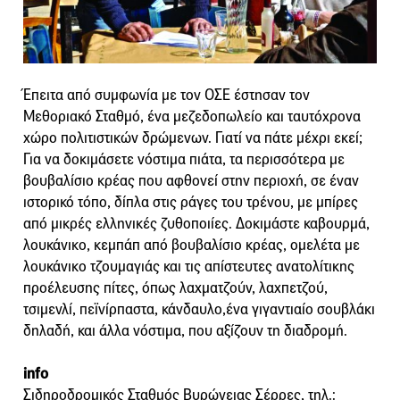
Έπειτα από συμφωνία με τον ΟΣΕ έστησαν τον
Μεθοριακό Σταθμό, ένα μεζεδοπωλείο και ταυτόχρονα
χώρο πολιτιστικών δρώμενων. Γιατί να πάτε μέχρι εκεί;
Για να δοκιμάσετε νόστιμα πιάτα, τα περισσότερα με
βουβαλίσιο κρέας που αφθονεί στην περιοχή, σε έναν
ιστορικό τόπο, δίπλα στις ράγες του τρένου, με μπίρες
από μικρές ελληνικές ζυθοποιίες. Δοκιμάστε καβουρμά,
λουκάνικο, κεμπάπ από βουβαλίσιο κρέας, ομελέτα με
λουκάνικο τζουμαγιάς και τις απίστευτες ανατολίτικης
προέλευσης πίτες, όπως λαχματζούν, λαχπετζού,
τσιμενλί, πεϊνίρπαστα, κάνδαυλο,ένα γιγαντιαίο σουβλάκι
δηλαδή, και άλλα νόστιμα, που αξίζουν τη διαδρομή.
info
Σιδηροδρομικός Σταθμός Βυρώνειας Σέρρες, τηλ.: