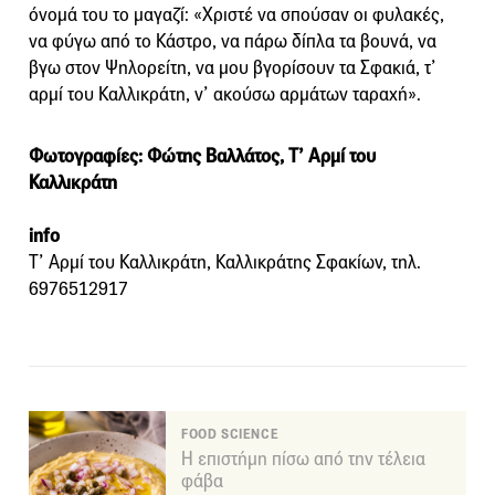
όνομά του το μαγαζί: «Χριστέ να σπούσαν οι φυλακές,
να φύγω από το Κάστρο, να πάρω δίπλα τα βουνά, να
βγω στον Ψηλορείτη, να μου βγορίσουν τα Σφακιά, τ’
αρμί του Καλλικράτη, ν’ ακούσω αρμάτων ταραχή».
Φωτογραφίες: Φώτης Βαλλάτος, Τ’ Αρμί του
Καλλικράτη
info
Τ’ Αρμί του Καλλικράτη, Καλλικράτης Σφακίων, τηλ.
6976512917
FOOD SCIENCE
Η επιστήμη πίσω από την τέλεια
φάβα