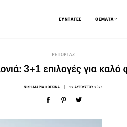
ΣΥΝΤΑΓΕΣ
ΘΕΜΑΤΑ
Απόψεις
ΡΕΠΟΡΤΑΖ
Αφιερώματα
ονιά: 3+1 επιλογές για καλό 
Ειδήσεις
Έρευνες
Οινοπνευματώ
ΝΙΚΗ-ΜΑΡΙΑ ΚΟΣΚΙΝΑ
12 ΑΥΓΟΥΣΤΟΥ 2021
Παιδί
Υγεία & Διατρ