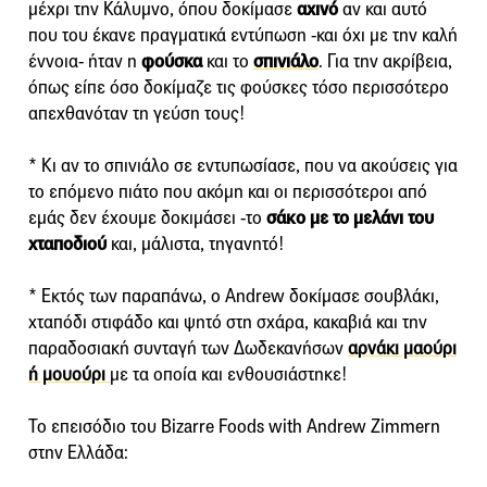
μέχρι την Κάλυμνο, όπου δοκίμασε
αχινό
αν και αυτό
που του έκανε πραγματικά εντύπωση -και όχι με την καλή
έννοια- ήταν η
φούσκα
και το
σπινιάλο
. Για την ακρίβεια,
όπως είπε όσο δοκίμαζε τις φούσκες τόσο περισσότερο
απεχθανόταν τη γεύση τους!
* Κι αν το σπινιάλο σε εντυπωσίασε, που να ακούσεις για
το επόμενο πιάτο που ακόμη και οι περισσότεροι από
εμάς δεν έχουμε δοκιμάσει -το
σάκο με το μελάνι του
χταποδιού
και, μάλιστα, τηγανητό!
* Εκτός των παραπάνω, ο Andrew δοκίμασε σουβλάκι,
χταπόδι στιφάδο και ψητό στη σχάρα, κακαβιά και την
παραδοσιακή συνταγή των Δωδεκανήσων
αρνάκι μαούρι
ή μουούρι
με τα οποία και ενθουσιάστηκε!
Το επεισόδιο του Bizarre Foods with Andrew Zimmern
στην Ελλάδα: