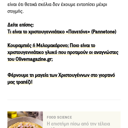
είναι ότι θετικά σχόλια δεν έχουμε εντοπίσει μέχρι
στιγμής.
Δείτε επίσης:
Tι είναι το χριστουγεννιάτικο «Πανετόνε» (Pannetone)
Κουραμπιές ή Μελομακάρονο; Ποιο είναι το
χριστουγεννιάτικο γλυκό που προτιμούν οι αναγνώστες
του Olivemagazine.gr;
Φέρνουμε τη μαγεία των Χριστουγέννων στο γιορτινό
μας τραπέζι!
FOOD SCIENCE
Η επιστήμη πίσω από την τέλεια