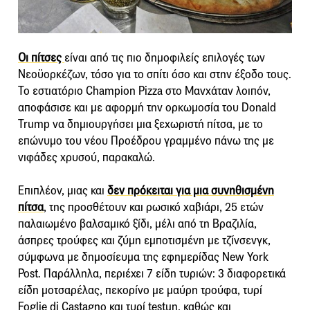
Οι πίτσες
είναι από τις πιο δημοφιλείς επιλογές των
Νεοϋορκέζων, τόσο για το σπίτι όσο και στην έξοδο τους.
Το εστιατόριο Champion Pizza στο Μανχάταν λοιπόν,
αποφάσισε και με αφορμή την ορκωμοσία του Donald
Trump να δημιουργήσει μια ξεχωριστή πίτσα, με το
επώνυμο του νέου Προέδρου γραμμένο πάνω της με
νιφάδες χρυσού, παρακαλώ.
Επιπλέον, μιας και
δεν πρόκειται για μια συνηθισμένη
πίτσα
, της προσθέτουν και ρωσικό χαβιάρι, 25 ετών
παλαιωμένο βαλσαμικό ξίδι, μέλι από τη Βραζιλία,
άσπρες τρούφες και ζύμη εμποτισμένη με τζίνσενγκ,
σύμφωνα με δημοσίευμα της εφημερίδας New York
Post. Παράλληλα, περιέχει 7 είδη τυριών: 3 διαφορετικά
είδη μοτσαρέλας, πεκορίνο με μαύρη τρούφα, τυρί
Foglie di Castagno και τυρί testun, καθώς και