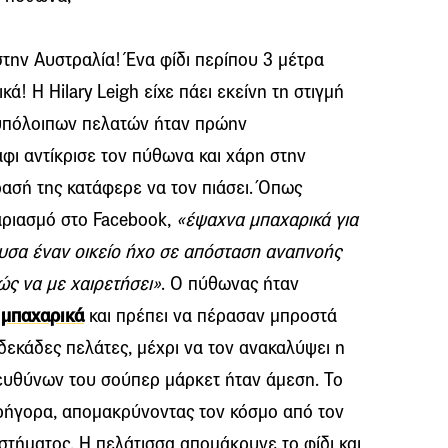
την Αυστραλία! Ένα φίδι περίπου 3 μέτρα
ά! Η Hilary Leigh είχε πάει εκείνη τη στιγμή
ν υπόλοιπων πελατών ήταν πρώην
φι αντίκρισε τον πύθωνα και χάρη στην
δρασή της κατάφερε να τον πιάσει. Όπως
αριασμό στο Facebook,
«έψαχνα μπαχαρικά για
ουσα έναν οικείο ήχο σε απόσταση αναπνοής
ς να με χαιρετήσει»
. Ο πύθωνας ήταν
α
μπαχαρικά
και πρέπει να πέρασαν μπροστά
δεκάδες πελάτες, μέχρι να τον ανακαλύψει η
πευθύνων του σούπερ μάρκετ ήταν άμεση. Το
ρήγορα, απομακρύνοντας τον κόσμο από τον
τήματος. Η πελάτισσα απομάκρυνε το φίδι και