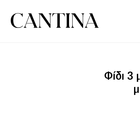
Φίδι 3 
μ