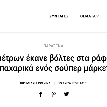
ΣΥΝΤΑΓΕΣ
ΘΕΜΑΤΑ
Απόψεις
ΠΑΡΑΞΕΝΑ
Αφιερώματα
μέτρων έκανε βόλτες στα ράφ
Ειδήσεις
Έρευνες
παχαρικά ενός σούπερ μάρκε
Οινοπνευματώ
Παιδί
ΝΙΚΗ-ΜΑΡΙΑ ΚΟΣΚΙΝΑ
25 ΑΥΓΟΥΣΤΟΥ 2021
Υγεία & Διατρ