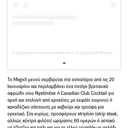
Η δημοσίευση κοινοποιήθηκε από το χρήστη M Restaurants (@mrestaurants)
Το Megxit μενού σερβίρεται στο εστιατόριο από τις 20
Ιανουαρίου και περιλαμβάνει ένα ποτήρι βρετανικό
αφρώδη οίνο Nyetimber ή Canadian Club Cocktail για
αρχή και επιλογή από κροκέτες με κεφάλι χοιρινού ή
καναδέζικο σάντουιτς με καβούρι και τρούφα για
ορεκτικό. Στα κυρίως, προσφέρουν striploin (strip steak,
αλλιώς κόντρα φιλέτο) ωρίμασης 60 ημερών ή αστακό
με τζίντζερ και τσίλι και για το τέλος crumble με αχλάδι,