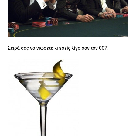
Σειρά σας να νιώσετε κι εσείς λίγο σαν τον 007!