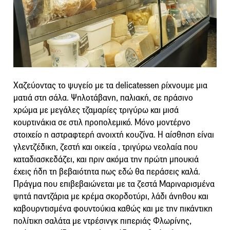
Χαζεύοντας το ψυγείο με τα delicatessen ρίχνουμε μια
ματιά στη σάλα. Ψηλοτάβανη, παλιακή, σε πράσινο
χρώμα με μεγάλες τζαμαρίες τριγύρω και μισά
κουρτινάκια σε στιλ προπολεμικό. Μόνο μοντέρνο
στοιχείο η αστραφτερή ανοιχτή κουζίνα. Η αίσθηση είναι
γλεντζέδικη, ζεστή και οικεία , τριγύρω νεολαία που
καταδιασκεδάζει, και πριν ακόμα την πρώτη μπουκιά
έχεις ήδη τη βεβαιότητα πως εδώ θα περάσεις καλά.
Πράγμα που επιβεβαιώνεται με τα ζεστά Μαριναρισμένα
ψητά παντζάρια με κρέμα σκορδοτύρι, λάδι άνηθου και
καβουρντισμένα φουντούκια καθώς και με την πικάντικη
πολίτικη σαλάτα με ντρέσινγκ πιπεριάς Φλωρίνης,