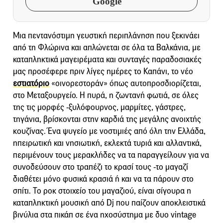
Google
Μια πεντανόστιμη γευστική περιπλάνηση που ξεκινάει
από τη Φλώρινα και απλώνεται σε όλα τα Βαλκάνια, με
καταπληκτικά μαγειρέματα και συνταγές παραδοσιακές
μας προσέφερε πριν λίγες ημέρες το Καπάνι, το νέο
εστιατόριο
«οινορεστοράν» όπως αυτοπροσδιορίζεται,
στο Μεταξουργείο. Η πυρά, η ζωντανή φωτιά, σε όλες
της τις μορφές -ξυλόφουρνος, μαρμίτες, γάστρες,
τηγάνια, βρίσκονται στην καρδιά της μεγάλης ανοιχτής
κουζίνας. Ένα ψυγείο με νοστιμιές από όλη την Ελλάδα,
ηπειρωτική και νησιωτική, εκλεκτά τυριά και αλλαντικά,
περιμένουν τους μερακλήδες να τα παραγγείλουν για να
συνοδεύσουν στο τραπέζι το κρασί τους -το μαγαζί
διαθέτει μόνο φυσικά κρασιά ή και να τα πάρουν στο
σπίτι. Το ροκ στοιχείο του μαγαζιού, είναι σίγουρα η
καταπληκτική μουσική από Dj που παίζουν αποκλειστικά
βινύλια στα πικάπ σε ένα ηχοσύστημα με δυο vintage