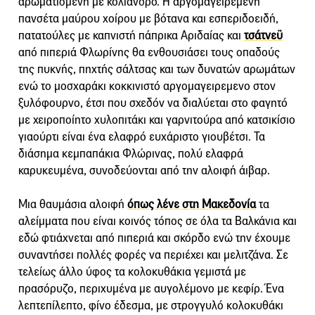
αρωματισμένη με κόλιανδρο. Η αργομαγειρεμένη
πανσέτα μαύρου χοίρου με βότανα και εσπεριδοειδή,
πατατούλες με καπνιστή πάπρικα Αριδαίας και
τσάτνεϋ
από πιπεριά Φλωρίνης θα ενθουσιάσει τους οπαδούς
της πυκνής, πηχτής σάλτσας και των δυνατών αρωμάτων
ενώ το μοσχαράκι κοκκινιστό αργομαγειρεμενο στον
ξυλόφουρνο, έτσι που σχεδόν να διαλύεται στο φαγητό
με χειροποίητο χυλοπιτάκι και γαρνιτούρα από κατσικίσιο
γιαούρτι είναι ένα ελαφρό ευχάριστο γιουβέτσι. Τα
διάσημα κεμπαπάκια Φλώρινας, πολύ ελαφρά
καρυκευμένα, συνοδεύονται από την αλοιφή άιβαρ.
Μια θαυμάσια αλοιφή
όπως λένε στη Μακεδονία
τα
αλείμματα που είναι κοινός τόπος σε όλα τα Βαλκάνια και
εδώ φτιάχνεται από πιπεριά και σκόρδο ενώ την έχουμε
συναντήσει πολλές φορές να περιέχει και μελιτζάνα. Σε
τελείως άλλο ύφος τα κολοκυθάκια γεμιστά με
πρασόρυζο, περιχυμένα με αυγολέμονο με κεφίρ. Ένα
λεπτεπίλεπτο, φίνο έδεσμα, με στρογγυλό κολοκυθάκι