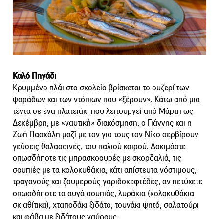
Καλό Πηγάδι
Κρυμμένο πλάι στο σχολείο βρίσκεται το ουζερί των
ψαράδων και των ντόπιων που «ξέρουν». Κάτω από μια
τέντα σε ένα πλατειάκι που λειτουργεί από Μάρτη ως
Δεκέμβρη, με «ναυτική» διακόσμηση, ο Γιάννης και η
Ζωή Πασχάλη μαζί με τον γιο τους τον Νίκο σερβίρουν
γεύσεις θαλασσινές, του παλιού καιρού. Δοκιμάστε
οπωσδήποτε τις μπρασκοουρές με σκορδαλιά, τις
σουπιές με τα κολοκυθάκια, κάτι απίστευτα νόστιμους,
τραγανούς και ζουμερούς γαριδοκεφτέδες, αν πετύχετε
οπωσδήποτε τα αυγά σουπιάς, λυράκια (κολοκυθάκια
σκιαθίτικα), χταποδάκι ξιδάτο, τουνάκι ψητό, σαλατούρι
και φάβα με ξιδάτους γαύρους.