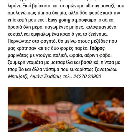
λιμάνι. Εκεί βρίσκεται και το ομώνυμο all-day μαγαζί, που
ομολογώ πως τίμησα όχι μία, αλλά δύο φορές κατά την
επίσκεψή μου εκεί. Easy going ατμόσφαιρα, σκιά και
δροσιά όλη μέρα, παγωμένες μπίρες, καλοφτιαγμένα
κοκτέιλ και εμφιαλωμένα κρασιά για το ξεκίνημα.
Περνώντας στο φαγητό, θα μείνω στους μεζέδες που
μας κράτησαν και τις δύο φορές παρέα.
Γαύρος
μαρινάτος με ντούγια ιταλική, ωραία, αέρινη φάβα,
ζουμερή ντομάτα με μοτσαρέλα και βασιλικό, πίντσα με
τσορίθο και άλλα νόστιμα που ευχαρίστως ξανατρώω.
Μπούρτζι, Λιμάνι Σκιάθου, τηλ.: 24270 23900