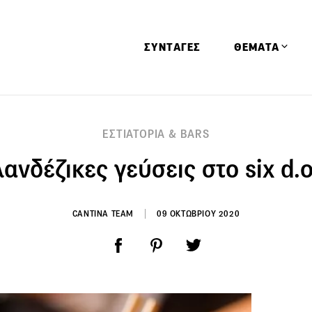
ΣΥΝΤΑΓΕΣ
ΘΕΜΑΤΑ
Απόψεις
ΕΣΤΙΑΤΟΡΙΑ & BARS
Αφιερώματα
λανδέζικες γεύσεις στο six d.o
Ειδήσεις
Έρευνες
Οινοπνευματώ
CANTINA TEAM
09 ΟΚΤΩΒΡΙΟΥ 2020
Παιδί
Υγεία & Διατρ