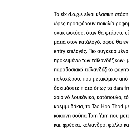
Το six d.o.g.s είναι κλασική στάσ
ώρες προσφέρουν ποικιλία ροφημ
σνακ ωστόσο, όταν θα φτάσετε εδ
ματιά στον κατάλογό, αφού θα ε
entry επιλογές. Πιο συγκεκριμένα
προκειμένω των ταϊλανδέζικων- μ
παραδοσιακό ταϊλανδέζικο φαγητό
πολυχώρου, που μετακόμισε από 
δοκιμάσετε πιάτα όπως τα dara fr
χοιρινό λουκάνικο, κοτόπουλο, τό
κρεμμυδάκια, τα Tao Hoo Thod με 
κόκκινη σούπα Tom Yum που μετα
και, φρέσκα, κόλιανδρο, φύλλα κα