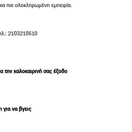
μια πιο ολοκληρωμένη εμπειρία.
ηλ.: 2103210510
α την καλοκαιρινή σας έξοδο
 για να βγεις