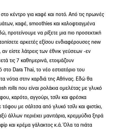
η στο κέντρο για καφέ και ποτό. Από τις πρωινές
άτων, καφέ, smoothies και καλοφτιαγμένα
ώ, προτείνουμε να ρίξετε μια πιο προσεκτική
ντοπίσετε αρκετές εξίσου ενδιαφέρουσες new
, αν είστε λάτρεις των έθνικ γεύσεων -εν
ετά τις 7 καθημερινά, ετοιμάζουν
 στο Dara Thai, το νέο εστιατόριο του
τα νότια στην καρδιά της Αθήνας. Εδώ θα
esh rolls που είναι ρολάκια ομελέτας με γλυκό
φου, καρότο, αγγούρι, τσίλι και φρέσκα
τόφου με σάλτσα από γλυκό τσίλι και φιστίκι,
ξύ άλλων περιέχει μανιτάρια, κρεμμύδια ξηρά
φίρ και κρέμα γάλακτος κ.ά. Όλα τα πιάτα