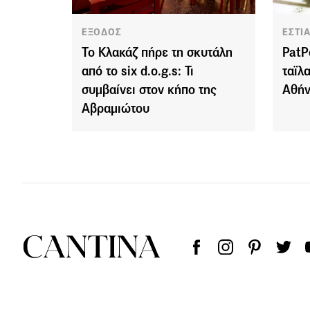
ΕΞΟΔΟΣ
ΕΣΤΙ
Το Κλακάζ πήρε τη σκυτάλη
PatP
από το six d.o.g.s: Τι
ταϊλ
συμβαίνει στον κήπο της
Αθή
Αβραμιώτου