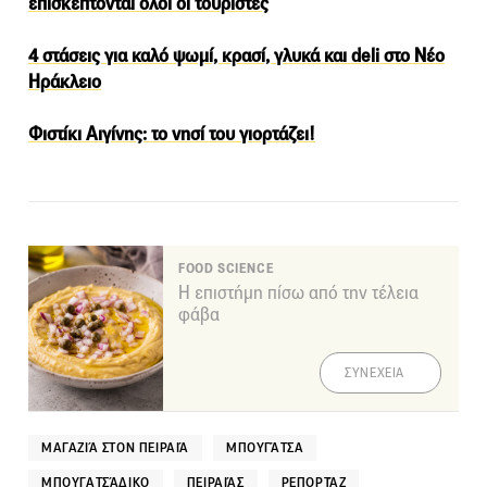
επισκέπτονται όλοι οι τουρίστες
4 στάσεις για καλό ψωμί, κρασί, γλυκά και deli στο Νέο
Ηράκλειο
Φιστίκι Αιγίνης: το νησί του γιορτάζει!
FOOD SCIENCE
Η επιστήμη πίσω από την τέλεια
φάβα
ΣΥΝΕΧΕΙΑ
ΜΑΓΑΖΙΆ ΣΤΟΝ ΠΕΙΡΑΙΆ
ΜΠΟΥΓΆΤΣΑ
ΜΠΟΥΓΑΤΣΆΔΙΚΟ
ΠΕΙΡΑΙΆΣ
ΡΕΠΟΡΤΆΖ