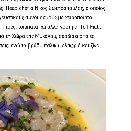
κης. Ηead chef ο Νίκος Σωτηρόπουλος, ο οποίος
 γευστικούς συνδυασμούς με χειροποίητο
ίτσες, τσιαπάτα και άλλα νόστιμα. Το I Frati,
πό τη Χώρα της Μυκόνου, σερβίρει από το
εις, ενώ το βράδυ ιταλική, ελαφριά κουζίνα,