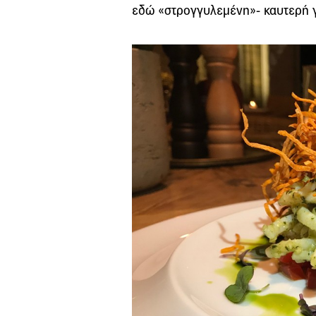
εδώ «στρογγυλεμένη»- καυτερή γ