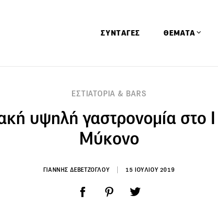
ΣΥΝΤΑΓΕΣ
ΘΕΜΑΤΑ
Απόψεις
ΕΣΤΙΑΤΟΡΙΑ & BARS
Αφιερώματα
κή υψηλή γαστρονομία στο I 
Ειδήσεις
Έρευνες
Μύκονο
Οινοπνευματώ
Παιδί
ΓΙΑΝΝΗΣ ΔΕΒΕΤΖΟΓΛΟΥ
15 ΙΟΥΛΙΟΥ 2019
Υγεία & Διατρ