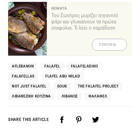
ΘΕΜΑΤΑ
Του Σωτήρος μυρίζει τηγανητό
ψάρι και γλυκαίνουν τα πρώτα
σταφύλια. Τι λέει η παράδοση
ΣΥΝΕΧΕΙΑ
AFLEBANON
FALAFEL
FALAFELADIKO
FALAFELLAS
FLAFEL ABU MILAD
NOT JUST FALAFEL
SOUK
THE FALAFEL PROJECT
ΛΙΒΑΝΈΖΙΚΗ ΚΟΥΖΊΝΑ
ΛΊΒΑΝΟΣ
ΦΑΛΆΦΕΛ
SHARE THIS ARTICLE