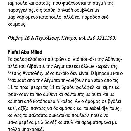
ταμπουλέ και φατούς, που φτιάχνονται τη στιγμή της
παραγγελίας, σις ταούκ, δηλαδή σουβλάκι με
μαριναρισμένο κοτόπουλο, αλλά και παραδοσιακό
χούμους.
Ρόμβης 16 & Περικλέους, Κέντρο, τηλ. 210 3211393.
Flafel Abu Milad
Το φαλαφελάδικο που τρώνε οι ντόπιοι -όχι της Αθήνας-
αλλά του Λίβανου, της Αιγύπτου και άλλων χωρών της
Μέσης Ανατολής, μόνο τυχαίο δεν είναι. Ο Ιμπραήμ και ο
Μαχμούτ από την Αίγυπτο τηγανίζουν non stop από τις
11 το πρωί μέχρι τις 11 το βράδυ φαλάφελ και κίμπε και
φτιάχνουν τα πιο αυθεντικά σάντουιτς με αυτά και με
κεμπάπ από κοτόπουλο ή κρέας. Αν ο δρόμος σε βγάλει
εκεί, αξίζει πάντως να δοκιμάσεις και τα asbet djej τους,
κοινώς τα σαλτσάτα συκωτάκια πουλιών, που είναι
μαγειρεμένα με λιβανέζικο στυλ και αρωματισμένα με
πολλά μπαχαρικά.