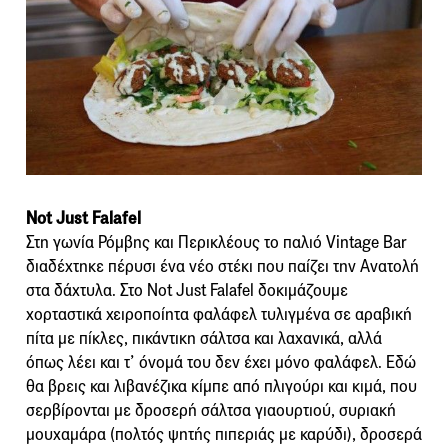
Not Just Falafel
Στη γωνία Ρόμβης και Περικλέους το παλιό Vintage Bar
διαδέχτηκε πέρυσι ένα νέο στέκι που παίζει την Aνατολή
στα δάχτυλα. Στο Not Just Falafel δοκιμάζουμε
χορταστικά χειροποίητα φαλάφελ τυλιγμένα σε αραβική
πίτα με πίκλες, πικάντικη σάλτσα και λαχανικά, αλλά
όπως λέει και τ’ όνομά του δεν έχει μόνο φαλάφελ. Εδώ
θα βρεις και λιβανέζικα κίμπε από πλιγούρι και κιμά, που
σερβίρονται με δροσερή σάλτσα γιαουρτιού, συριακή
μουχαμάρα (πολτός ψητής πιπεριάς με καρύδι), δροσερά