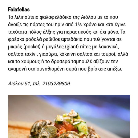
Falafellas
Το λιλιπούτειο φαλαφελάδικο της Αιόλου με το που
άνοιξε τις πόρτες του πριν από 1½ χρόνο και κάτι έγινε
ταχύτατα πόλος έλξης για περαστικούς και όχι μόνο. Τα
φρέσκα ροδαλά ρεβιθοκεφτεδάκια που τυλίγονται σε
μικρές (pocket) ή μεγάλες (giant) πίτες με λαχανικά,
σάλτσα ταχίνι, γιαούρτι, κόκκινη σάλτσα και τουρσί, αλλά
και το χούμους ή το δροσερό ταμπουλέ αξίζουν την
αναμονή στη συνηθισμένη ουρά που βρίσκεις απέξω.
Αιόλου 51, τηλ. 2103239809.