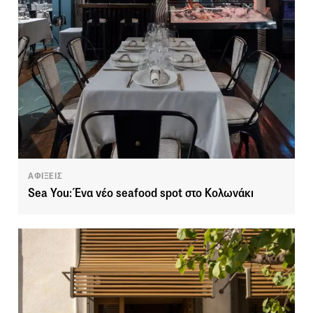
ΑΦΙΞΕΙΣ
Sea You: Ένα νέο seafood spot στο Κολωνάκι