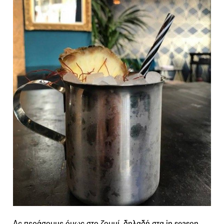
Ας περάσουμε όμως στο ζουμί, δηλαδή στα in season,