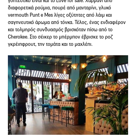
γοητευτικό είναι και το Love for sale. Χαρμάνι από
διαφορετικά ρούμια, πουρέ από μανταρίνι, γλυκό
vermouth Punt e Mes λίγες οξύτητες από λάιμ και
σαγηνευτικό άρωμα από τόνκα. Τέλος, ένας ενδιαφέρον
και τολμηρός συνδυασμός βρισκόταν πίσω από το
Cherokee. Στο σέικερ το μπέρμπον έβρισκε το ροζ
γκρέιπφρουτ, την τομάτα και το μαχλέπι.