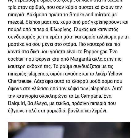
τρία στον αριθμό, που σαν κύριο συστατικό έχουν την
πιπεριά. Δοκίμασα πρώτα το Smoke and mirrors με
mezcal, Skinos μαστίχα, χύμο από ροζ γκρέιπφρουντ και
πουρέ από πιπεριά Φλωρίνης. Γλυκός και καπνιστός
συνδυασμός με πιπεράτη μύτη και ωραίο τελείωμα με τη
μαστίχα να σου μένει στο στόμα. Πιο καυτερό και πιο
κοντά στα δικά μου γούστα είναι το Pepper gas. Ένα
cocktail που φέρνει κάτι από Margarita αλλά στην πιο
καυτερή εκδοχή της. Το ρούμι συνδυάζεται με τις
πιπεριές jalapeños, σιρόπι αγαύης και το λικέρ Yellow
Chartreuse. Λάτρεψα αυτό το ελαφρύ μούδιασμα που
άφηνε στη γλώσσα από την κάψα των jalapeños. Αυτή
την κατηγορία ολοκληρώνει το La Campana. Ένα
Daiquiri, θα έλεγα, με τεκίλα, πράσινη πιπεριά που
έβγαινε πολύ στη μυρωδιά, βανίλια και λεμόνι.