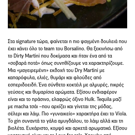
Στα signature τώρα, φαίνεται η πιο ψαγμένη δουλειά που
έχει κάνει όλο το team του Borsalino. Θα ξεκινήσω από
το Dirty Martini που δοκίμασα και ήταν ένα από τα
«σοβαρά ποτά» όπως συνηθίζουμε να χαρακτηρίζουμε.
Μια «μαγειρεμένη» εκδοχή του Dry Martini με
καπαρόφυλα, ελιές, θυμάρι και φλούδες από
εσπεριδοειδή. Ένα σύνθετο κοκτέιλ με αλμυρές, πικρές
γεύσεις και θυμαρίσια αρώματα. Εξίσου ενδιαφέρον
είναι και το πράσινο, ελαφρώς όξινο Hulk. Tequila μαζί
με macha τσάι –που αρχίζει και γίνεται της μόδας,
σέλερι και λάιμ. Πιο «γυναικείο» χαρακτήρα έχει το Viola.
Το gin συναντά το γάλα αμυγδάλου, το λάιμ αλλά και τη
βιολέτα. Ευχάριστο, κομψό και αρκετά αρωματικό. Εξίσου