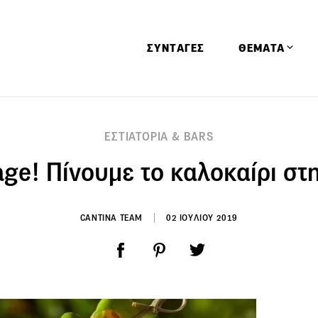
ΣΥΝΤΑΓΕΣ
ΘΕΜΑΤΑ
Απόψεις
ΕΣΤΙΑΤΟΡΙΑ & BARS
Αφιερώματα
age! Πίνουμε το καλοκαίρι στ
Ειδήσεις
Έρευνες
Οινοπνευματώ
CANTINA TEAM
02 ΙΟΥΛΙΟΥ 2019
Παιδί
Υγεία & Διατρ