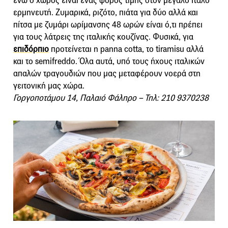
ενώ ο χώρος είναι ένας φόρος τιμής στον μεγάλο Ιταλό
ερμηνευτή. Ζυμαρικά, ριζότο, πιάτα για δύο αλλά και
πίτσα με ζυμάρι ωρίμανσης 48 ωρών είναι ό,τι πρέπει
για τους λάτρεις της ιταλικής κουζίνας. Φυσικά, για
επιδόρπιο
προτείνεται η panna cotta, το tiramisu αλλά
και το semifreddo. Όλα αυτά, υπό τους ήχους ιταλικών
απαλών τραγουδιών που μας μεταφέρουν νοερά στη
γειτονική μας χώρα.
Γοργοποτάμου 14, Παλαιό Φάληρο – Τηλ: 210 9370238