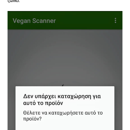
ζωικό.