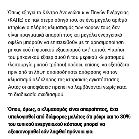
Όπως εξηγεί το Κέντρο Ανανεώσιμων Πηγών Ενέργειας
(ΚΑΠΕ) σε παλιότερο οδηγό του, σε ένα µεγάλο αριθµό
κτηρίων ο πλήρης κλιµατισµός των χώρων τους δεν
είναι πραγµατικά απαραίτητος και µεγάλα ενεργειακά
οφέλη µπορούν να επιτευχθούν µε τη χρησιµοποίηση
µηχανικού ή φυσικού εξαερισµού αντ’ αυτού. Η χρήση
του µηχανικού εξαερισµού ή του µερικού κλιµατισµού
(λειτουργία µικτού τρόπου) πρέπει, επίσης, να εξετάζεται
πριν από τη λήψη οποιασδήποτε απόφασης για τον
κλιµατισµό ολόκληρης της κτηριακής εγκατάστασης.
Aυτές οι αποφάσεις πρέπει να λαµβάνονται νωρίς κατά
τη διαδικασία σχεδιασµού.
Όπου, όμως, ο κλιµατισµός είναι απαραίτητος, έχει
υπολογισθεί από διάφορες µελέτες ότι µέχρι και το 30%
του τυπικού ενεργειακού κόστους µπορεί να
εξοικονοµηθεί εάν ληφθεί πρόνοια για: