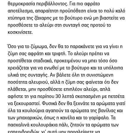
θερμοκρασία περιβάλλοντος. Για πιο αφράτο
αποτέλεσμα, απαραίτητη προϋπόθεση είναι το πολύ καλό
χτύπημα της ζάχαρης με το βούτυρο ενώ μη βιαστείτε να
προσθέσετε το αλεύρι στη συνταγή σας προτού το
κοσκινίσετε.
Όσο για το ζύμωμα, δεν θα το παρακάνετε για να γίνει η
ζύμη σας αφράτη και τριφτή. Το αλεύρι πρέπει να
προστίθεται σταδιακά, προκειμένου να μπει τόσο όσο
χρειάζεται για να ενωθεί με το βούτυρο και τα υπόλοιπα
υλικά της συνταγής. Αν βάλετε όλη τη συνιστώμενη
ποσότητα αλευριού, αλλά η ζύμη σας φαίνεται ότι δεν
πλάθεται, μην προσθέσετε επιπλέον αλεύρι, απλά
αφήστε τη για περίπου 30 λεπτά σκεπασμένη με πετσέτα
να ξεκουραστεί. Φυσικά δεν θα ξεχνάτε τα αρώματα γιατί
όλα τα κουλούρια αγαπούν τα αρώματα της βανίλιας και
των μπαχαρικών, όπως η κανέλα και το γαρίφαλο. Τα
πασχαλινά κουλουράκια πάλι, ζητούν τα αρώματα των
εσπεριδοειδών, γι’ αυτό μην παραλείψετε να