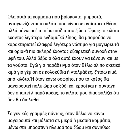
Όλα αυτά τα κομμάτια που βρίσκονται μπροστά,
ανταγωνίζονται το κιλότο που είναι σε αντίστοιχη θέση,
αλλά πάνω απ’ τα πίσω πόδια του ζώου. Όμως το κιλότο
έχοντας λιγότερο ενδομυϊκό λίπος, θα μπορούσε να
χαρακτηριστεί ελαφρά λιγότερο νόστιμο για μαγειρευτά
και οριακά πιο σκληρό έχοντας εξαιρετική συνοχή στην
υφή του. Αλλά βέβαια όλα αυτά έχουν να κάνουν και με
τα γούστα. Εγώ για παράδειγμα όταν θέλω άλιπο σχετικά
κιμά για γέμιση σε κολοκύθια ή ντολμάδες, ζητάω κιμά
από κιλότο. Ή όταν κάνω σοφρίτο, που το κρέας θα
μαγειρευτεί πολύ ώρα σε ξύδι και κρασί και η συνταγή
δεν απαιτεί λιπαρό κρέας, το κιλότο μου διασφαλίζει ότι
δεν θα διαλυθεί.
Σε γενικές γραμμές πάντως, όταν θέλω να κάνω
μαγειρευτά και μάλιστα σε μικρά ή μεσαία κομμάτια,
μένω στη μπροστινή πλευρά του ζώου και συνήθως