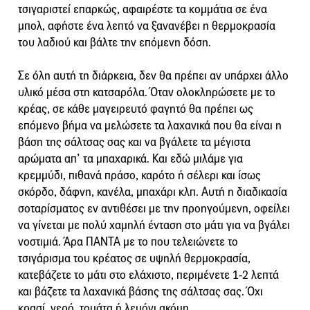
τσιγαριστεί επαρκώς, αφαιρέστε τα κομμάτια σε ένα
μπολ, αφήστε ένα λεπτό να ξανανέβει η θερμοκρασία
του λαδιού και βάλτε την επόμενη δόση.
Σε όλη αυτή τη διάρκεια, δεν θα πρέπει αν υπάρχει άλλο
υλικό μέσα στη κατσαρόλα. Όταν ολοκληρώσετε με το
κρέας, σε κάθε μαγειρευτό φαγητό θα πρέπει ως
επόμενο βήμα να μελώσετε τα λαχανικά που θα είναι η
βάση της σάλτσας σας και να βγάλετε τα μέγιστα
αρώματα απ’ τα μπαχαρικά. Και εδώ μιλάμε για
κρεμμύδι, πιθανά πράσο, καρότο ή σέλερι και ίσως
σκόρδο, δάφνη, κανέλα, μπαχάρι κλπ. Αυτή η διαδικασία
σοταρίσματος εν αντιθέσει με την προηγούμενη, οφείλει
να γίνεται με πολύ χαμηλή ένταση στο μάτι για να βγάλει
νοστιμιά. Άρα ΠΑΝΤΑ με το που τελειώνετε το
τσιγάρισμα του κρέατος σε υψηλή θερμοκρασία,
κατεβάζετε το μάτι στο ελάχιστο, περιμένετε 1-2 λεπτά
και βάζετε τα λαχανικά βάσης της σάλτσας σας. Όχι
κρασί, νερό, τομάτα ή λεμόνι ακόμη.