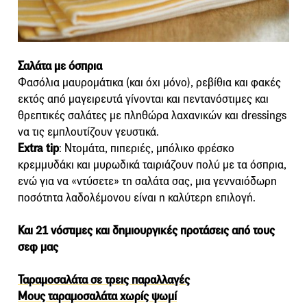
Σαλάτα με όσπρια
Φασόλια μαυρομάτικα (και όχι μόνο), ρεβίθια και φακές
εκτός από μαγειρευτά γίνονται και πεντανόστιμες και
θρεπτικές σαλάτες με πληθώρα λαχανικών και dressings
να τις εμπλουτίζουν γευστικά.
Extra tip
: Ντομάτα, πιπεριές, μπόλικο φρέσκο
κρεμμυδάκι και μυρωδικά ταιριάζουν πολύ με τα όσπρια,
ενώ για να «ντύσετε» τη σαλάτα σας, μια γενναιόδωρη
ποσότητα λαδολέμονου είναι η καλύτερη επιλογή.
Και 21 νόστιμες και δημιουργικές προτάσεις από τους
σεφ μας
Ταραμοσαλάτα σε τρεις παραλλαγές
Μους ταραμοσαλάτα χωρίς ψωμί