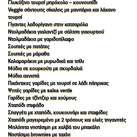
Γλυκόξινο τουρσί μπρόκολο – κουνουπίδι
Veggie σάντουιτς σίκαλης με μανιτάρια και λάχανο
τουρσί
Γίγαντες λαδορίγανη στην κατσαρόλα
Ντολμαδάκια γιαλαντζί με σάλτσα γιαουρτιού
Ντολμαδάκια με γαριδοπίλαφο
Σουπιές με πατάτες
Σουπιές με μάραθα
Καλαμαράκια με μυρωδικά και τσίλι
Μύδια σε κουρκούτι με σκορδαλιά
Μύδια αχνιστά
Πικάντικες γαρίδες με τουρσί σε λάδι πάπρικας
Ψητές γαρίδες με salsa verde
Γαρίδες με τζίντζερ και χούμους
Χταπόδι στιφάδο
Σπαγγέτι με χταπόδι, κουκουνάρι και σταφίδες
Χταπόδι μαγειρεμένο με 2 τρόπους και ελιές τηγανητές
Μηλόπιτα νηστίσιμη με χαλβά του μπακάλη
Νηστίσιμα brownies με ταχίνι