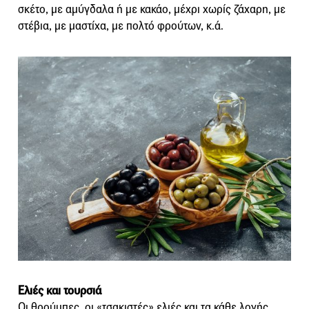
σκέτο, με αμύγδαλα ή με κακάο, μέχρι χωρίς ζάχαρη, με
στέβια, με μαστίχα, με πολτό φρούτων, κ.ά.
Ελιές και τουρσιά
Οι θρούμπες, οι «τσακιστές» ελιές και τα κάθε λογής