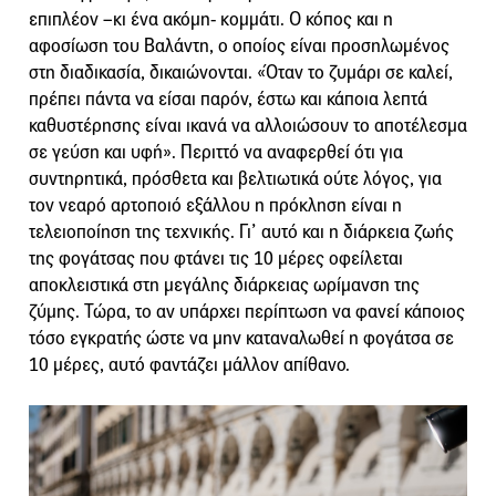
επιπλέον –κι ένα ακόμη- κομμάτι. Ο κόπος και η
αφοσίωση του Βαλάντη, ο οποίος είναι προσηλωμένος
στη διαδικασία, δικαιώνονται. «Όταν το ζυμάρι σε καλεί,
πρέπει πάντα να είσαι παρόν, έστω και κάποια λεπτά
καθυστέρησης είναι ικανά να αλλοιώσουν το αποτέλεσμα
σε γεύση και υφή». Περιττό να αναφερθεί ότι για
συντηρητικά, πρόσθετα και βελτιωτικά ούτε λόγος, για
τον νεαρό αρτοποιό εξάλλου η πρόκληση είναι η
τελειοποίηση της τεχνικής. Γι’ αυτό και η διάρκεια ζωής
της φογάτσας που φτάνει τις 10 μέρες οφείλεται
αποκλειστικά στη μεγάλης διάρκειας ωρίμανση της
ζύμης. Τώρα, το αν υπάρχει περίπτωση να φανεί κάποιος
τόσο εγκρατής ώστε να μην καταναλωθεί η φογάτσα σε
10 μέρες, αυτό φαντάζει μάλλον απίθανο.