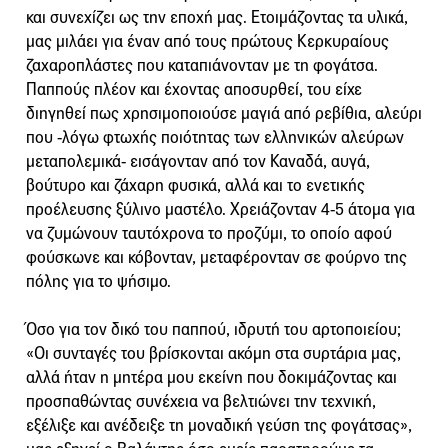
και συνεχίζει ως την εποχή μας. Ετοιμάζοντας τα υλικά,
μας μιλάει για έναν από τους πρώτους Κερκυραίους
ζαχαροπλάστες που καταπιάνονταν με τη φογάτσα.
Παππούς πλέον και έχοντας αποσυρθεί, του είχε
διηγηθεί πως χρησιμοποιούσε μαγιά από ρεβίθια, αλεύρι
που -λόγω φτωχής ποιότητας των ελληνικών αλεύρων
μεταπολεμικά- εισάγονταν από τον Καναδά, αυγά,
βούτυρο και ζάχαρη φυσικά, αλλά και το ενετικής
προέλευσης ξύλινο μαστέλο. Χρειάζονταν 4-5 άτομα για
να ζυμώνουν ταυτόχρονα το προζύμι, το οποίο αφού
φούσκωνε και κόβονταν, μεταφέρονταν σε φούρνο της
πόλης για το ψήσιμο.
Όσο για τον δικό του παππού, ιδρυτή του αρτοποιείου;
«Οι συνταγές του βρίσκονται ακόμη στα συρτάρια μας,
αλλά ήταν η μητέρα μου εκείνη που δοκιμάζοντας και
προσπαθώντας συνέχεια να βελτιώνει την τεχνική,
εξέλιξε και ανέδειξε τη μοναδική γεύση της φογάτσας»,