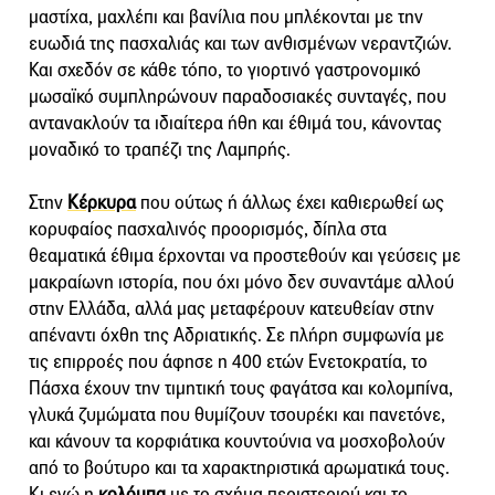
μαστίχα, μαχλέπι και βανίλια που μπλέκονται με την
ευωδιά της πασχαλιάς και των ανθισμένων νεραντζιών.
Και σχεδόν σε κάθε τόπο, το γιορτινό γαστρονομικό
μωσαϊκό συμπληρώνουν παραδοσιακές συνταγές, που
αντανακλούν τα ιδιαίτερα ήθη και έθιμά του, κάνοντας
μοναδικό το τραπέζι της Λαμπρής.
Στην
Κέρκυρα
που ούτως ή άλλως έχει καθιερωθεί ως
κορυφαίος πασχαλινός προορισμός, δίπλα στα
θεαματικά έθιμα έρχονται να προστεθούν και γεύσεις με
μακραίωνη ιστορία, που όχι μόνο δεν συναντάμε αλλού
στην Ελλάδα, αλλά μας μεταφέρουν κατευθείαν στην
απέναντι όχθη της Αδριατικής. Σε πλήρη συμφωνία με
τις επιρροές που άφησε η 400 ετών Ενετοκρατία, το
Πάσχα έχουν την τιμητική τους φαγάτσα και κολομπίνα,
γλυκά ζυμώματα που θυμίζουν τσουρέκι και πανετόνε,
και κάνουν τα κορφιάτικα κουντούνια να μοσχοβολούν
από το βούτυρο και τα χαρακτηριστικά αρωματικά τους.
Κι ενώ η
κολόμπα
με το σχήμα περιστεριού και το