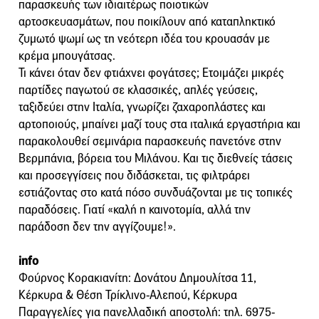
παρασκευής των ιδιαιτέρως ποιοτικών
αρτοσκευασμάτων, που ποικίλουν από καταπληκτικό
ζυμωτό ψωμί ως τη νεότερη ιδέα του κρουασάν με
κρέμα μπουγάτσας.
Τι κάνει όταν δεν φτιάχνει φογάτσες; Ετοιμάζει μικρές
παρτίδες παγωτού σε κλασσικές, απλές γεύσεις,
ταξιδεύει στην Ιταλία, γνωρίζει ζαχαροπλάστες και
αρτοποιούς, μπαίνει μαζί τους στα ιταλικά εργαστήρια και
παρακολουθεί σεμινάρια παρασκευής πανετόνε στην
Βερμπάνια, βόρεια του Μιλάνου. Και τις διεθνείς τάσεις
και προσεγγίσεις που διδάσκεται, τις φιλτράρει
εστιάζοντας στο κατά πόσο συνδυάζονται με τις τοπικές
παραδόσεις. Γιατί «καλή η καινοτομία, αλλά την
παράδοση δεν την αγγίζουμε!».
info
Φούρνος Κορακιανίτη: Δονάτου Δημουλίτσα 11,
Κέρκυρα & Θέση Τρίκλινο-Αλεπού, Κέρκυρα
Παραγγελίες για πανελλαδική αποστολή: τηλ. 6975-