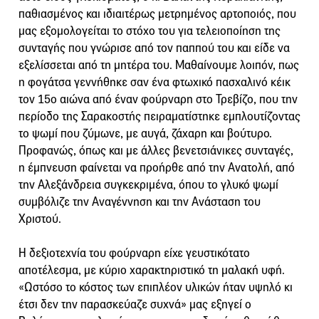
παθιασμένος και ιδιαιτέρως μετρημένος αρτοποιός, που
μας εξομολογείται το στόχο του για τελειοποίηση της
συνταγής που γνώρισε από τον παππού του και είδε να
εξελίσσεται από τη μητέρα του. Μαθαίνουμε λοιπόν, πως
η φογάτσα γεννήθηκε σαν ένα φτωχικό πασχαλινό κέικ
τον 15ο αιώνα από έναν φούρναρη στο Τρεβίζο, που την
περίοδο της Σαρακοστής πειραματίστηκε εμπλουτίζοντας
το ψωμί που ζύμωνε, με αυγά, ζάχαρη και βούτυρο.
Προφανώς, όπως και με άλλες βενετσιάνικες συνταγές,
η έμπνευση φαίνεται να προήρθε από την Ανατολή, από
την Αλεξάνδρεια συγκεκριμένα, όπου το γλυκό ψωμί
συμβόλιζε την Αναγέννηση και την Ανάσταση του
Χριστού.
Η δεξιοτεχνία του φούρναρη είχε γευστικότατο
αποτέλεσμα, με κύριο χαρακτηριστικό τη μαλακή υφή.
«Ωστόσο το κόστος των επιπλέον υλικών ήταν υψηλό κι
έτσι δεν την παρασκεύαζε συχνά» μας εξηγεί ο