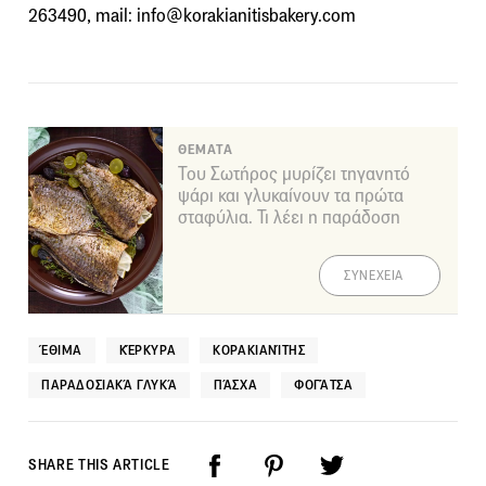
263490, mail: info@korakianitisbakery.com
ΘΕΜΑΤΑ
Του Σωτήρος μυρίζει τηγανητό
ψάρι και γλυκαίνουν τα πρώτα
σταφύλια. Τι λέει η παράδοση
ΣΥΝΕΧΕΙΑ
ΈΘΙΜΑ
ΚΈΡΚΥΡΑ
ΚΟΡΑΚΙΑΝΊΤΗΣ
ΠΑΡΑΔΟΣΙΑΚΆ ΓΛΥΚΆ
ΠΆΣΧΑ
ΦΟΓΆΤΣΑ
SHARE THIS ARTICLE