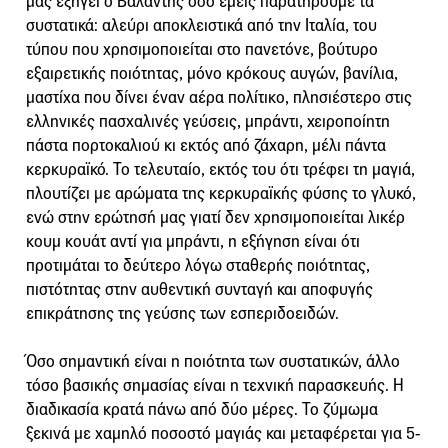
μας εξηγεί ο Βαλάντης όσο εμείς παρατηρούμε τα
συστατικά: αλεύρι αποκλειστικά από την Ιταλία, του
τύπου που χρησιμοποιείται στο πανετόνε, βούτυρο
εξαιρετικής ποιότητας, μόνο κρόκους αυγών, βανίλια,
μαστίχα που δίνει έναν αέρα πολίτικο, πλησιέστερο στις
ελληνικές πασχαλινές γεύσεις, μπράντι, χειροποίητη
πάστα πορτοκαλιού κι εκτός από ζάχαρη, μέλι πάντα
κερκυραϊκό. Το τελευταίο, εκτός του ότι τρέφει τη μαγιά,
πλουτίζει με αρώματα της κερκυραϊκής φύσης το γλυκό,
ενώ στην ερώτησή μας γιατί δεν χρησιμοποιείται λικέρ
κουμ κουάτ αντί για μπράντι, η εξήγηση είναι ότι
προτιμάται το δεύτερο λόγω σταθερής ποιότητας,
πιστότητας στην αυθεντική συνταγή και αποφυγής
επικράτησης της γεύσης των εσπεριδοειδών.
Όσο σημαντική είναι η ποιότητα των συστατικών, άλλο
τόσο βασικής σημασίας είναι η τεχνική παρασκευής. Η
διαδικασία κρατά πάνω από δύο μέρες. Το ζύμωμα
ξεκινά με χαμηλό ποσοστό μαγιάς και μεταφέρεται για 5-