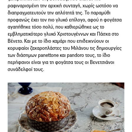
ραφιναρισμένη την αρχική συνταγή, χωρίς ωστόσο να
διαπραγματευτούν την απλότητά της. Το παραμύθι
προφανώς έχει τον πιο γλυκό επίλογο, αφού η φογάτσα
αγαπήθηκε τόσο πολύ, που καθιερώθηκε ως το
εμβληματικότερο γλυκό Χριστουγέννων και Πάσχα στο
Βένετο. Και με το ίδιο καμάρι που επιδεικνύουν οι
κορυφαίοι ζαχαροπλάστες του Μιλάνου τις δημιουργίες
των διάσημων panettone και pandoro τους, το ίδιο
περήφανοι είναι για τη φογάτσα τους οι Βενετσιάνοι
συνάδελφοί τους.