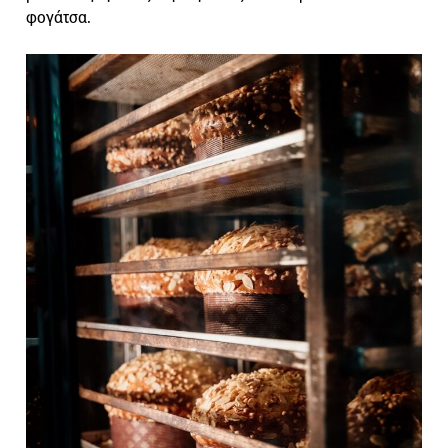
φογάτσα.