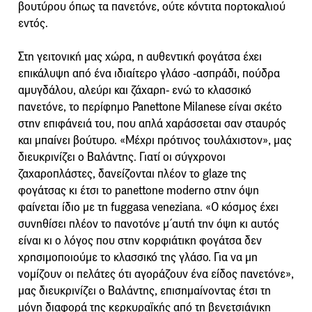
βουτύρου όπως τα πανετόνε, ούτε κόντιτα πορτοκαλιού
εντός.
Στη γειτονική μας χώρα, η αυθεντική φογάτσα έχει
επικάλυψη από ένα ιδιαίτερο γλάσο -ασπράδι, πούδρα
αμυγδάλου, αλεύρι και ζάχαρη- ενώ το κλασσικό
πανετόνε, το περίφημο Panettone Milanese είναι σκέτο
στην επιφάνειά του, που απλά χαράσσεται σαν σταυρός
και μπαίνει βούτυρο. «Μέχρι πρότινος τουλάχιστον», μας
διευκρινίζει ο Βαλάντης. Γιατί οι σύγχρονοι
ζαχαροπλάστες, δανείζονται πλέον το glaze της
φογάτσας κι έτσι το panettone moderno στην όψη
φαίνεται ίδιο με τη fuggasa veneziana. «Ο κόσμος έχει
συνηθίσει πλέον το πανοτόνε μ΄αυτή την όψη κι αυτός
είναι κι ο λόγος που στην κορφιάτικη φογάτσα δεν
χρησιμοποιούμε το κλασσικό της γλάσο. Για να μη
νομίζουν οι πελάτες ότι αγοράζουν ένα είδος πανετόνε»,
μας διευκρινίζει ο Βαλάντης, επισημαίνοντας έτσι τη
μόνη διαφορά της κερκυραϊκής από τη βενετσιάνικη