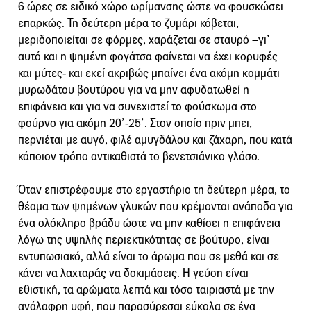
6 ώρες σε ειδικό χώρο ωρίμανσης ώστε να φουσκώσει
επαρκώς. Τη δεύτερη μέρα το ζυμάρι κόβεται,
μεριδοποιείται σε φόρμες, χαράζεται σε σταυρό –γι’
αυτό και η ψημένη φογάτσα φαίνεται να έχει κορυφές
και μύτες- και εκεί ακριβώς μπαίνει ένα ακόμη κομμάτι
μυρωδάτου βουτύρου για να μην αφυδατωθεί η
επιφάνεια και για να συνεχιστεί το φούσκωμα στο
φούρνο για ακόμη 20’-25’. Στον οποίο πριν μπει,
περνιέται με αυγό, φιλέ αμυγδάλου και ζάχαρη, που κατά
κάποιον τρόπο αντικαθιστά το βενετσιάνικο γλάσο.
Όταν επιστρέφουμε στο εργαστήριο τη δεύτερη μέρα, το
θέαμα των ψημένων γλυκών που κρέμονται ανάποδα για
ένα ολόκληρο βράδυ ώστε να μην καθίσει η επιφάνεια
λόγω της υψηλής περιεκτικότητας σε βούτυρο, είναι
εντυπωσιακό, αλλά είναι το άρωμα που σε μεθά και σε
κάνει να λαχταράς να δοκιμάσεις. Η γεύση είναι
εθιστική, τα αρώματα λεπτά και τόσο ταιριαστά με την
ανάλαφρη υφή, που παρασύρεσαι εύκολα σε ένα