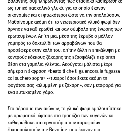
Βαλάντης, συμπληρώνοντας πως σταδιακά καθιερώθηκε
ως τυπικό πασχαλινό γλυκό, για το οποίο έκαναν
οικονομίες και οι φτωχότεροι ώστε να την απολαύσουν.
Μαθαίνουμε ακόμη ότι το νεωτεριστικό γλυκό ψωμί δεν
άργησε να καθιερωθεί και σαν σύμβολο της ένωσης των
ερωτευμένων. Απ΄τη μια, μέσα της έκρυβε ο μέλλον
γαμπρός το δαχτυλίδι των αρραβώνων που θα
προσέφερε στην καλή του, απ΄την άλλη η επικάλυψη με
χοντρούς κόκκους ζάχαρης της εξασφάλιζε περίοπτη
θέση στα γαμήλια γλέντια. Ακούγεται μάλιστα μέχρι
σήμερα η έκφραση «beato ti che ti ga ancora la fugassa
col suchero sopra» -«τυχεροί όσοι έχετε ακόμη τη
φογάτσα σας καλυμμένη με ζάχαρη», σαν μεταφορά για
ένα ευτυχισμένο γάμο.
Στο πέρασμα των αιώνων, το γλυκό ψωμί εμπλουτίστηκε
με αρωματικά, έφτασε στα τραπέζια των ευγενών και
καθιερώθηκε στα εργαστήρια των κορυφαίων
ζαχαροπλαστών της Βενετίας, που έκαναν πιο