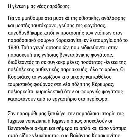
Η γένεση μιας νέας παράδοσης
Για να μυηθούμε στα μυστικά της εθιστικής, ανάλαφρης
και μεστής ταυτόχρονα, γεύσης της φογάτσας,
απευθυνθήκαμε κατόπιν προτροπής των ντόπιων στον
παραδοσιακό φούρνο Κορακιανίτη, εν λειτουργία από το
1980. Τρίτη γενιά αρτοποιών, που ειδικεύονται στην
παρασκευή της γνήσιας βενετσιάνικης φογάτσας,
διαθέτοντάς τη σε συγκεκριμένες ποσότητες -ένεκα της
πολύπλοκης αυθεντικής παρασκευής- όλο το χρόνο. Οι
Κορφιάτες το γνωρίζουν κι ο μικρός και καθόλου
τουριστικός φούρνος στη νέα πόλη της Κέρκυρας,
πολιορκείται κυριολεκτικά όταν οι φουρνιές φογάτσας
καταφτάνουν από το εργαστήριο στα περίχωρα.
Σαν παραμύθι μας ξετυλίγει την παμπάλαια ιστορία της
fugassa veneziana ή fugassin όπως αποκαλούν οι
Βενετσιάνοι ακόμη και σήμερα το απλό και τόσο νόστιμο
αυτό είδος γλυκίσματος, ο κ. Βαλάντης Κορακιανίτης,