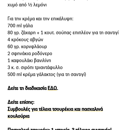
χυμό από ½ λεμόνι
Για την κρέμα και την επικάλυψη:
700 ml γάλα
80 γρ. ζάχαρη + 1 κουτ. σούπας επιπλέον για τη σαντιγί
4 κρόκους αβγών
60 γρ. κορνφλάουρ
2 σφηνάκια ροδόνερο
1 καψουλάκι βανιλίνη
3 κ. σ. σιρόπι τριαντάφυλλο
500 ml κρέμα γάλακτος (για τη σαντιγί)
Δείτε τη διαδικασία
ΕΔΩ
.
Δείτε επίσης:
Συμβουλές για τέλεια τσουρέκια και πασχαλινά
κουλούρια