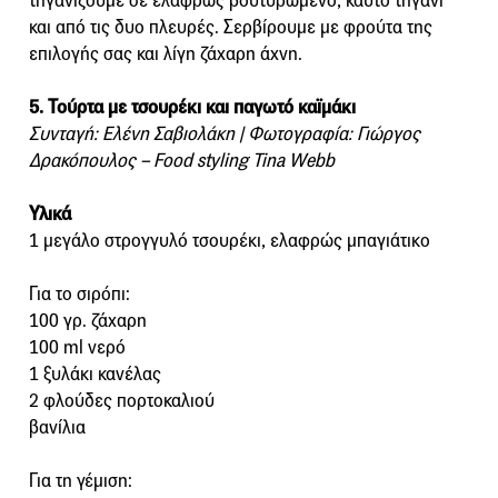
τηγανίζουμε σε ελαφρώς βουτυρωμένο, καυτό τηγάνι
και από τις δυο πλευρές. Σερβίρουμε με φρούτα της
επιλογής σας και λίγη ζάχαρη άχνη.
5. Τούρτα με τσουρέκι και παγωτό καϊμάκι
Συνταγή: Ελένη Σαβιολάκη | Φωτογραφία: Γιώργος
Δρακόπουλος – Food styling Tina Webb
Υλικά
1 μεγάλο στρογγυλό τσουρέκι, ελαφρώς μπαγιάτικο
Για το σιρόπι:
100 γρ. ζάχαρη
100 ml νερό
1 ξυλάκι κανέλας
2 φλούδες πορτοκαλιού
βανίλια
Για τη γέμιση: