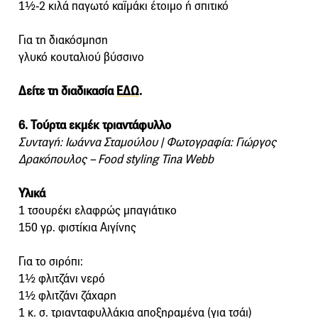
1½-2 κιλά παγωτό καϊμάκι έτοιμο ή σπιτικό
Για τη διακόσμηση
γλυκό κουταλιού βύσσινο
Δείτε τη διαδικασία
ΕΔΩ
.
6. Τούρτα εκμέκ τριαντάφυλλο
Συνταγή: Ιωάννα Σταμούλου | Φωτογραφία: Γιώργος
Δρακόπουλος – Food styling Tina Webb
Υλικά
1 τσουρέκι ελαφρώς μπαγιάτικο
150 γρ. φιστίκια Αιγίνης
Για το σιρόπι:
1½ φλιτζάνι νερό
1½ φλιτζάνι ζάχαρη
1 κ. σ. τριανταφυλλάκια αποξηραμένα (για τσάι)