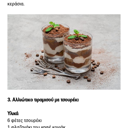
κεράσια.
3. Αλλιώτικο τιραμισού με τσουρέκι
Υλικά
6 φέτες τσουρέκι
1 φλιτζανάκι του καφέ κονιάκ