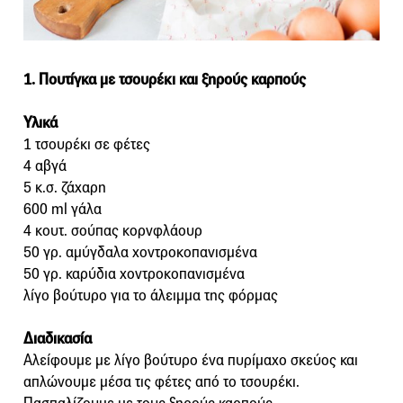
1. Πουτίγκα με τσουρέκι και ξηρούς καρπούς
Υλικά
1 τσουρέκι σε φέτες
4 αβγά
5 κ.σ. ζάχαρη
600 ml γάλα
4 κουτ. σούπας κορνφλάουρ
50 γρ. αμύγδαλα χοντροκοπανισμένα
50 γρ. καρύδια χοντροκοπανισμένα
λίγο βούτυρο για το άλειμμα της φόρμας
Διαδικασία
Αλείφουμε με λίγο βούτυρο ένα πυρίμαχο σκεύος και
απλώνουμε μέσα τις φέτες από το τσουρέκι.