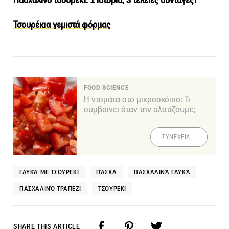
Πασχαλινό τσουρέκι: 1 ιστορία, 3 τέλειες συνταγές!
Τσουρέκια γεμιστά φόρμας
FOOD SCIENCE
Η ντομάτα στο μικροσκόπιο: Τι
συμβαίνει όταν την αλατίζουμε;
ΣΥΝΕΧΕΙΑ
ΓΛΥΚΆ ΜΕ ΤΣΟΥΡΈΚΙ
ΠΆΣΧΑ
ΠΑΣΧΑΛΙΝΆ ΓΛΥΚΆ
ΠΑΣΧΑΛΙΝΌ ΤΡΑΠΈΖΙ
ΤΣΟΥΡΈΚΙ
SHARE THIS ARTICLE