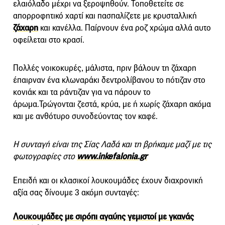
ελαιόλαδο μέχρι να ξεροψηθούν. Τοποθετείτε σε
απορροφητικό χαρτί και πασπαλίζετε με κρυσταλλική
ζάχαρη
και κανέλλα. Παίρνουν ένα ροζ χρώμα αλλά αυτο
οφείλεται στο κρασί.
Πολλές νοικοκυρές, μάλιστα, πριν βάλουν τη ζάχαρη
έπαιρναν ένα κλωναράκι δεντρολίβανου το πότιζαν στο
κονιάκ και τα ράντιζαν για να πάρουν το
άρωμα.Τρώγονται ζεστά, κρύα, με ή χωρίς ζάχαρη ακόμα
και με ανθότυρο συνοδεύοντας τον καφέ.
Η συνταγή είναι της Σίας Λαδά και τη βρήκαμε μαζί με τις
φωτογραφίες στο
www.inkefalonia.gr
Επειδή και οι κλασικοί λουκουμάδες έχουν διαχρονική
αξία σας δίνουμε 3 ακόμη συνταγές:
Λουκουμάδες με σιρόπι αγαύης γεμιστοί με γκανάς