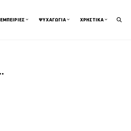
ΕΜΠΕΙΡΙΕΣ
ΨΥΧΑΓΩΓΙΑ
ΧΡΗΣΤΙΚΑ
Εκδηλώσεις
CineFood
Θερμιδομετρητής
Εστιατόρια
Lifestyle
Λεξικό Κουζίνας
ΣΥΝΤΑΓΕΣ
ΑΡΘΡΑ
…
Μαγαζιά
Viral Videos
Συμβουλές
Πρόσωπα
Βιβλία
Τα Φρέσκα Του Μήνα
δη
Προϊόντα
Διαγωνισμοί
Τεχνικές
Ταξίδια
Κουίζ
οφή