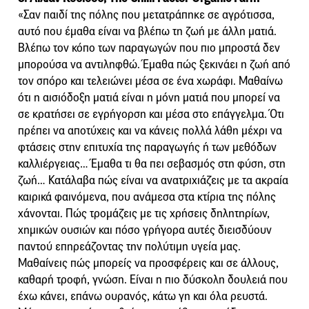
«Σαν παιδί της πόλης που μετατράπηκε σε αγρότισσα,
αυτό που έμαθα είναι να βλέπω τη ζωή με άλλη ματιά.
Βλέπω τον κόπο των παραγωγών που πιο μπροστά δεν
μπορούσα να αντιληφθώ. Έμαθα πώς ξεκινάει η ζωή από
τον σπόρο και τελειώνει μέσα σε ένα χωράφι. Μαθαίνω
ότι η αισιόδοξη ματιά είναι η μόνη ματιά που μπορεί να
σε κρατήσει σε εγρήγορση και μέσα στο επάγγελμα. Ότι
πρέπει να αποτύχεις και να κάνεις πολλά λάθη μέχρι να
φτάσεις στην επιτυχία της παραγωγής ή των μεθόδων
καλλιέργειας… Έμαθα τι θα πει σεβασμός στη φύση, στη
ζωή… Κατάλαβα πώς είναι να ανατριχιάζεις με τα ακραία
καιρικά φαινόμενα, που ανάμεσα στα κτίρια της πόλης
χάνονται. Πώς τρομάζεις με τις χρήσεις δηλητηρίων,
χημικών ουσιών και πόσο γρήγορα αυτές διεισδύουν
παντού επηρεάζοντας την πολύτιμη υγεία μας.
Μαθαίνεις πώς μπορείς να προσφέρεις και σε άλλους,
καθαρή τροφή, γνώση. Είναι η πιο δύσκολη δουλειά που
έχω κάνει, επάνω ουρανός, κάτω γη και όλα ρευστά.