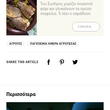
Του Σωτήρος μυρίζει τηγανητό
ψάρι και γλυκαίνουν τα πρώτα
σταφύλια. Τι λέει η παράδοση
ΣΥΝΕΧΕΙΑ
ΑΓΡΌΤΕΣ
ΠΑΓΚΌΣΜΙΑ ΗΜΈΡΑ ΑΓΡΌΤΙΣΣΑΣ
SHARE THIS ARTICLE
Περισσότερα