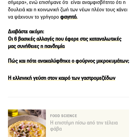
σήμερα», ενώ επισήμανε ότι είναι αναμφισβήτητο ότι η
δουλειά και η κοινωνική ζωή των νέων πλέον τους κάνει
να ψάχνουν το γρήγορο
φαγητό.
Διαβάστε ακόμη:
Οι 6 βασικές αλλαγές που έφερε στις καταναλωτικές
μας συνήθειες η πανδημία
Πώς και πότε ανακαλύφθηκε ο φούρνος μικροκυμάτων;
Η ελληνική γεύση στον καιρό των γαστρομεζέδων
FOOD SCIENCE
Η επιστήμη πίσω από την τέλεια
φάβα