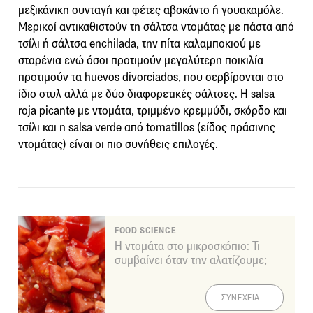
μεξικάνικη συνταγή και φέτες αβοκάντο ή γουακαμόλε.
Μερικοί αντικαθιστούν τη σάλτσα ντομάτας με πάστα από
τσίλι ή σάλτσα enchilada, την πίτα καλαμποκιού με
σταρένια ενώ όσοι προτιμούν μεγαλύτερη ποικιλία
προτιμούν τα huevos divorciados, που σερβίρονται στο
ίδιο στυλ αλλά με δύο διαφορετικές σάλτσες. Η salsa
roja picante με ντομάτα, τριμμένο κρεμμύδι, σκόρδο και
τσίλι και η salsa verde από tomatillos (είδος πράσινης
ντομάτας) είναι οι πιο συνήθεις επιλογές.
FOOD SCIENCE
Η ντομάτα στο μικροσκόπιο: Τι
συμβαίνει όταν την αλατίζουμε;
ΣΥΝΕΧΕΙΑ