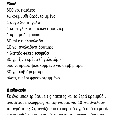
Υλικά
600 γρ. πατάτες
½ κρεμμύδι ξερό, τριμμένο
1 αυγό 20 ml γάλα
1 κουτ.γλυκού μπέικιν πάουντερ
1 κρεμμύδι φρέσκο
60 ml ε.π.ελαιόλαδο
10 γρ. αγελαδινό βούτυρο
4 λεπτές φέτες
τσορίθο
80 γρ. ξινή κρέμα (ή γαλοτύρι)
σχοινόπρασο ψιλοκομμένο για σερβίρισμα
30 γρ. χαβιάρι μαύρο
αλάτι, πιπέρι φρέσκοτριμμένο
Διαδικασία
Σε ένα μπολ τρίβουμε τις πατάτες και το ξερό κρεμμύδι,
αλατίζουμε ελαφρώς και αφήνουμε για 10΄ να βγάλουν
τα υγρά τους. Στραγγίζουμε τα περιττά υγρά από το μπολ
και προσθέτουμε το αυγό, το γάλα, το μπεϊκιν πάουντερ,