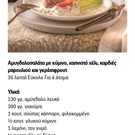
Αμυγδαλοσαλάτα με κύμινο, καπνιστό χέλι, καρδιές
μαρουλιού και γκρέιπφρουτ
35 λεπτά Εύκολο Για 4 άτομα
Υλικά
130 γρ. αμύγδαλο λευκό
300 γρ. γιαούρτι
1 κουτ. σούπας κάππαρη, ψιλοκομμένη
½ κουτ. γλυκού κύμινο
1 λεμόνι, τον χυμό