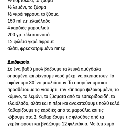
½ πορτοκάλι, το ξύσμα
½ λεμόνι, το ξύσμα
½ γκρέιπφρουτ, το ξύσμα
150 ml ε.π.ελαιόλαδο
4 καρδιές μαρουλιού
200 γρ. χέλι καπνιστό
12 φιλέτα γκρέιπφρουτ
αλάτι, φρεσκοτριμμένο πιπέρι
Διαδικασία
Σε ένα βαθύ μπολ βάζουμε τα λευκά αμύγδαλα
σπασμένα και ρίχνουμε νερό μέχρι να σκεπαστούν. Τα
αφήνουμε 30΄ να μουλιάσουν. Τα σουρώνουμε και
προσθέτουμε το γιαούρτι, την κάππαρη ψιλοκομμένη, το
κύμινο, το λεμόνι, τα ξύσματα από τα εσπεριδοειδή, το
ελαιόλαδο, αλάτι και πιπέρι και ανακατεύουμε πολύ καλά.
Καθαρίζουμε τις καρδιές από τα μαρούλια και τις
κόβουμε στα 2. Καθαρίζουμε τις φλούδες από τα
γκρέιπφρουτ και βγάζουμε 12 φιλετάκια. Με ό,τι χυμό