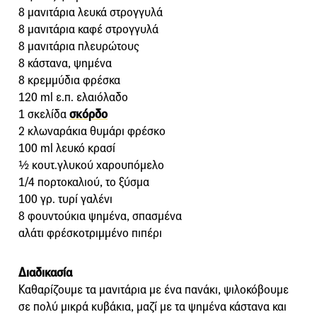
8 μανιτάρια λευκά στρογγυλά
8 μανιτάρια καφέ στρογγυλά
8 μανιτάρια πλευρώτους
8 κάστανα, ψημένα
8 κρεμμύδια φρέσκα
120 ml ε.π. ελαιόλαδο
1 σκελίδα
σκόρδο
2 κλωναράκια θυμάρι φρέσκο
100 ml λευκό κρασί
½ κουτ.γλυκού χαρουπόμελο
1/4 πορτοκαλιού, το ξύσμα
100 γρ. τυρί γαλένι
8 φουντούκια ψημένα, σπασμένα
αλάτι φρέσκοτριμμένο πιπέρι
Διαδικασία
Καθαρίζουμε τα μανιτάρια με ένα πανάκι, ψιλοκόβουμε
σε πολύ μικρά κυβάκια, μαζί με τα ψημένα κάστανα και