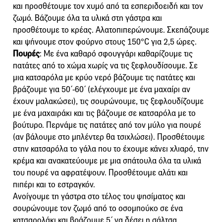
και προσθέτουμε τον χυμό από τα εσπεριδοειδή και τον
ζωμό. Βάζουμε όλα τα υλικά στη γάστρα και
προσθέτουμε το κρέας. Αλατοπιπερώνουμε. Σκεπάζουμε
και ψήνουμε στον φούρνο στους 150°C για 2,5 ώρες.
Πουρές
: Με ένα καθαρό σφουγγάρι καθαρίζουμε τις
πατάτες από το χώμα χωρίς να τις ξεφλουδίσουμε. Σε
μια κατσαρόλα με κρύο νερό βάζουμε τις πατάτες και
βράζουμε για 50΄-60΄ (ελέγχουμε με ένα μαχαίρι αν
έχουν μαλακώσει), τις σουρώνουμε, τις ξεφλουδίζουμε
με ένα μαχαιράκι και τις βάζουμε σε κατσαρόλα με το
βούτυρο. Περνάμε τις πατάτες από τον μύλο για πουρέ
(αν βάλουμε στο μπλέντερ θα τσιχλώσει). Προσθέτουμε
στην κατσαρόλα το γάλα που το έχουμε κάνει χλιαρό, την
κρέμα και ανακατεύουμε με μια σπάτουλα όλα τα υλικά
του πουρέ να αφρατέψουν. Προσθέτουμε αλάτι και
πιπέρι και το εστραγκόν.
Ανοίγουμε τη γάστρα στο τέλος του ψησίματος και
σουρώνουμε τον ζωμό από το οσομπούκο σε ένα
κατσαρολάκι και βράζουμε 5΄ να δέσει η σάλτσα.