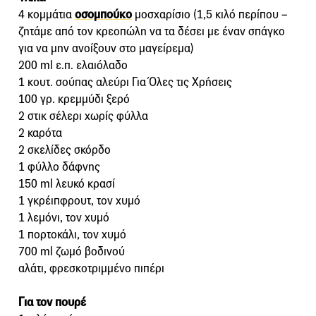
4 κομμάτια
οσομπούκο
μοσχαρίσιο (1,5 κιλό περίπου –
ζητάμε από τον κρεοπώλη να τα δέσει με έναν σπάγκο
για να μην ανοίξουν στο μαγείρεμα)
200 ml ε.π. ελαιόλαδο
1 κουτ. σούπας αλεύρι Για Όλες τις Χρήσεις
100 γρ. κρεμμύδι ξερό
2 στικ σέλερι χωρίς φύλλα
2 καρότα
2 σκελίδες σκόρδο
1 φύλλο δάφνης
150 ml λευκό κρασί
1 γκρέιπφρουτ, τον χυμό
1 λεμόνι, τον χυμό
1 πορτοκάλι, τον χυμό
700 ml ζωμό βοδινού
αλάτι, φρεσκοτριμμένο πιπέρι
Για τον πουρέ