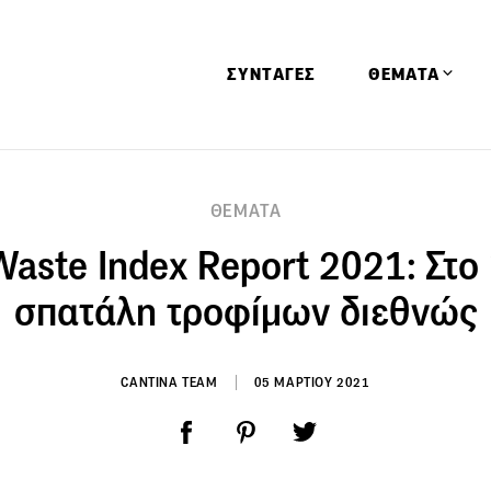
ΣΥΝΤΑΓΕΣ
ΘΕΜΑΤΑ
Απόψεις
ΘΕΜΑΤΑ
Αφιερώματα
Waste Index Report 2021: Στο
Ειδήσεις
Έρευνες
σπατάλη τροφίμων διεθνώς
Οινοπνευματώ
Παιδί
CANTINA TEAM
05 ΜΑΡΤΙΟΥ 2021
Υγεία & Διατρ